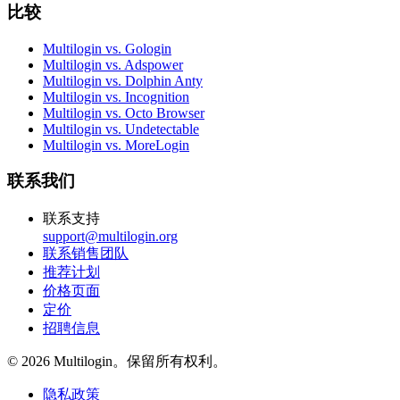
比较
Multilogin vs. Gologin
Multilogin vs. Adspower
Multilogin vs. Dolphin Anty
Multilogin vs. Incognition
Multilogin vs. Octo Browser
Multilogin vs. Undetectable
Multilogin vs. MoreLogin
联系我们
联系支持
support@multilogin.org
联系销售团队
推荐计划
价格页面
定价
招聘信息
© 2026 Multilogin。保留所有权利。
隐私政策