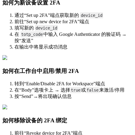
如何为新设备设置 2FA
打开图像-20250602-085633.png
通过“Set up 2FA”端点获取新的
device_id
前往“Set up new device for 2FA”端点
填写新的
device_id
在
中输入 Google Authenticator 的验证码 →
totp_code
按“发送”
在输出中将显示成功消息
如何在工作台中启用/禁用 2FA
打开图像-20250602-092610.png
转到“Enable/Disable 2FA for Workspace”端点
在“Body”选项卡上 → 选择
或
来激活/停用
true
false
按“Send”→将出现确认信息
如何移除设备的 2FA 绑定
打开图像-20250602-092830.png
前往“Revoke device for 2FA”端点