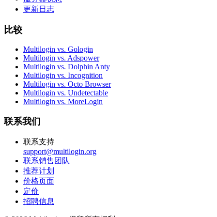
更新日志
比较
Multilogin vs. Gologin
Multilogin vs. Adspower
Multilogin vs. Dolphin Anty
Multilogin vs. Incognition
Multilogin vs. Octo Browser
Multilogin vs. Undetectable
Multilogin vs. MoreLogin
联系我们
联系支持
support@multilogin.org
联系销售团队
推荐计划
价格页面
定价
招聘信息