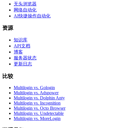
无头浏览器
网络自动化
AI快捷操作自动化
资源
知识库
API文档
博客
服务器状态
更新日志
比较
Multilogin vs. Gologin
Multilogin vs. Adspower
Multilogin vs. Dolphin Anty
Multilogin vs. Incognition
Multilogin vs. Octo Browser
Multilogin vs. Undetectable
Multilogin vs. MoreLogin