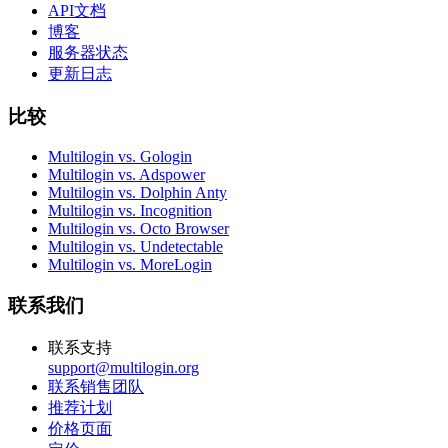
API文档
博客
服务器状态
更新日志
比较
Multilogin vs. Gologin
Multilogin vs. Adspower
Multilogin vs. Dolphin Anty
Multilogin vs. Incognition
Multilogin vs. Octo Browser
Multilogin vs. Undetectable
Multilogin vs. MoreLogin
联系我们
联系支持
support@multilogin.org
联系销售团队
推荐计划
价格页面