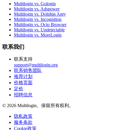
Multilogin vs. Gologin
Multilogin vs. Adspower
Multilogin vs. Dolphin Anty
Multilogin vs. Incognition
Multilogin vs. Octo Browser
Multilogin vs. Undetectable
Multilogin vs. MoreLogin
联系我们
联系支持
support@multilogin.org
联系销售团队
推荐计划
价格页面
定价
招聘信息
© 2026 Multilogin。保留所有权利。
隐私政策
服务条款
Cookie政策