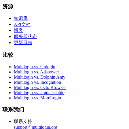
资源
知识库
API文档
博客
服务器状态
更新日志
比较
Multilogin vs. Gologin
Multilogin vs. Adspower
Multilogin vs. Dolphin Anty
Multilogin vs. Incognition
Multilogin vs. Octo Browser
Multilogin vs. Undetectable
Multilogin vs. MoreLogin
联系我们
联系支持
support@multilogin.org