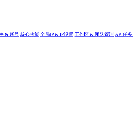
 & 账号
核心功能
全局IP & IP设置
工作区 & 团队管理
API任