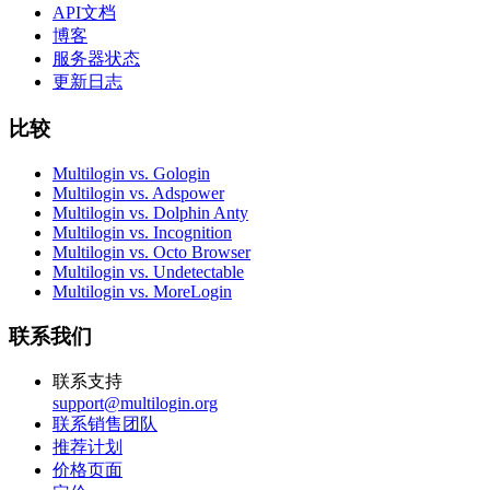
API文档
博客
服务器状态
更新日志
比较
Multilogin vs. Gologin
Multilogin vs. Adspower
Multilogin vs. Dolphin Anty
Multilogin vs. Incognition
Multilogin vs. Octo Browser
Multilogin vs. Undetectable
Multilogin vs. MoreLogin
联系我们
联系支持
support@multilogin.org
联系销售团队
推荐计划
价格页面