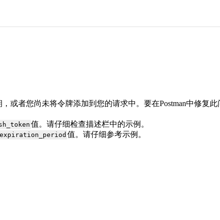
，或者您尚未将令牌添加到您的请求中。要在Postman中修复
值。请仔细检查描述栏中的示例。
sh_token
值。请仔细参考示例。
expiration_period