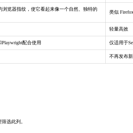
的浏览器指纹，使它看起来像一个自然、独特的
类似 Fir
轻量高效
m和Playwright配合使用
仅适用于Sele
不再发布新
型筛选此列。