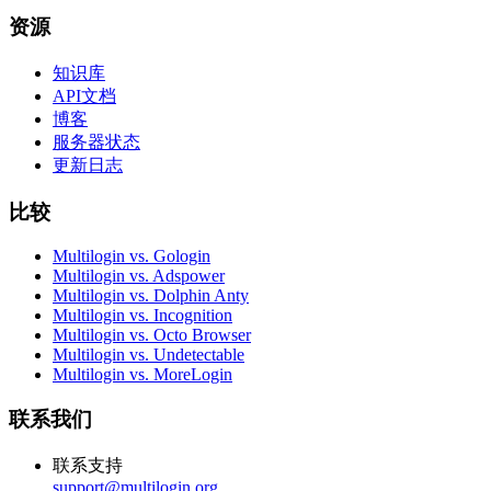
资源
知识库
API文档
博客
服务器状态
更新日志
比较
Multilogin vs. Gologin
Multilogin vs. Adspower
Multilogin vs. Dolphin Anty
Multilogin vs. Incognition
Multilogin vs. Octo Browser
Multilogin vs. Undetectable
Multilogin vs. MoreLogin
联系我们
联系支持
support@multilogin.org