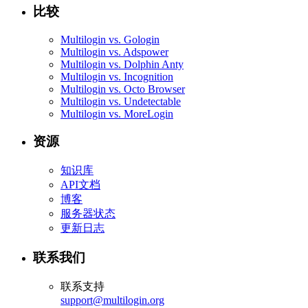
比较
Multilogin vs. Gologin
Multilogin vs. Adspower
Multilogin vs. Dolphin Anty
Multilogin vs. Incognition
Multilogin vs. Octo Browser
Multilogin vs. Undetectable
Multilogin vs. MoreLogin
资源
知识库
API文档
博客
服务器状态
更新日志
联系我们
联系支持
support@multilogin.org