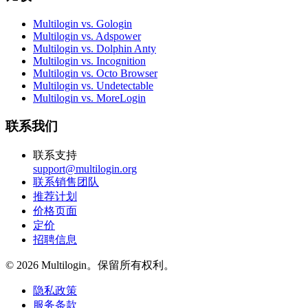
Multilogin vs. Gologin
Multilogin vs. Adspower
Multilogin vs. Dolphin Anty
Multilogin vs. Incognition
Multilogin vs. Octo Browser
Multilogin vs. Undetectable
Multilogin vs. MoreLogin
联系我们
联系支持
support@multilogin.org
联系销售团队
推荐计划
价格页面
定价
招聘信息
© 2026 Multilogin。保留所有权利。
隐私政策
服务条款