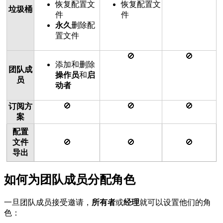
恢复配置文
恢复配置文
垃圾桶
件
件
永久
删除配
置文件
🚫
🚫
添加和删除
团队成
操作员
和
启
员
动者
🚫
🚫
🚫
订阅方
案
配置
文件
🚫
🚫
🚫
导出
如何为团队成员分配角色
一旦团队成员接受邀请，
所有者
或
经理
就可以设置他们的角
色：