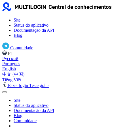
Site
Status do aplicativo
Documentação da API
Blog
Comunidade
PT
Русский
Português
English
中文 (中国)
Tiếng Việt
Fazer login
Teste grátis
Site
Status do aplicativo
Documentação da API
Blog
Comunidade