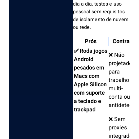
dia a dia, testes e uso
pessoal sem requisitos
de isolamento de nuvem
ou rede.
Prós
Contras
✅ Roda jogos
❌ Não
Android
projetado
pesados em
para
Macs com
trabalho
Apple Silicon
multi-
com suporte
conta ou
a teclado e
antidetect
trackpad
❌ Sem
proxies
integrados