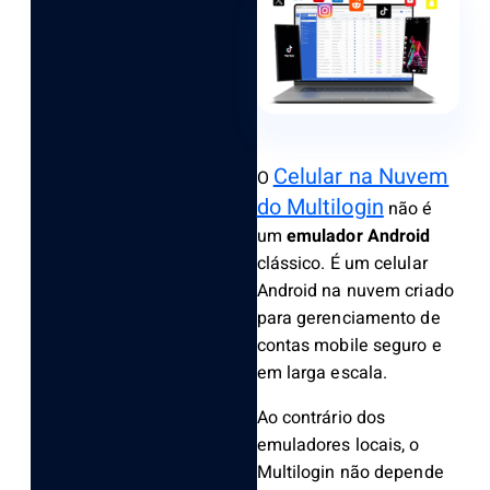
Celular na Nuvem
O
do Multilogin
não é
um
emulador Android
clássico. É um celular
Android na nuvem criado
para gerenciamento de
contas mobile seguro e
em larga escala.
Ao contrário dos
emuladores locais, o
Multilogin não depende