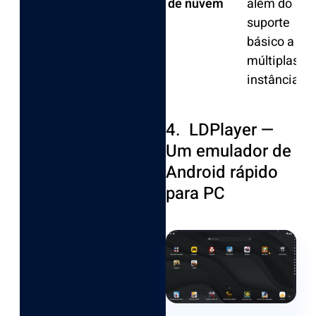
de nuvem
além do
suporte
básico a
múltiplas
instâncias
4. LDPlayer —
Um emulador de
Android rápido
para PC