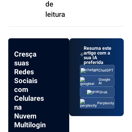
de
leitura
Resuma este
Cresça
artigo com a
sua IA
suas
preferida
Redes
ChatGPT
Sociais
Google
AI
com
Grok
Celulares
Perplexity
na
Nuvem
Multilogin