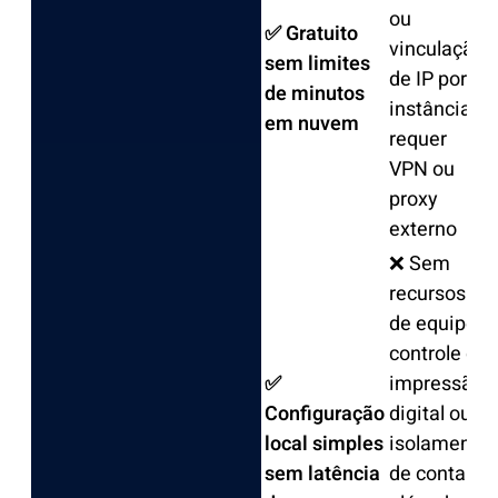
ou
✅ Gratuito
vinculação
sem limites
de IP por
de minutos
instância;
em nuvem
requer
VPN ou
proxy
externo
❌ Sem
recursos
de equipe,
controle de
✅
impressão
Configuração
digital ou
local simples
isolamento
sem latência
de conta