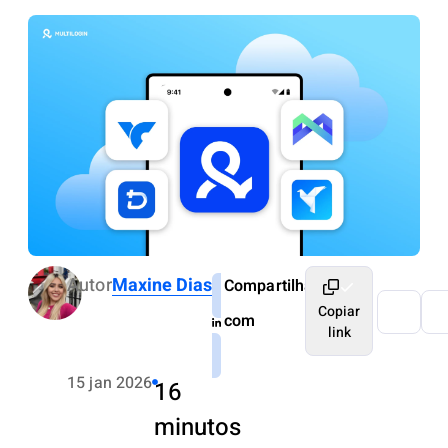
Autor
Maxine Dias
Compartilhar
Copiar
com
link
15 jan 2026
16
minutos