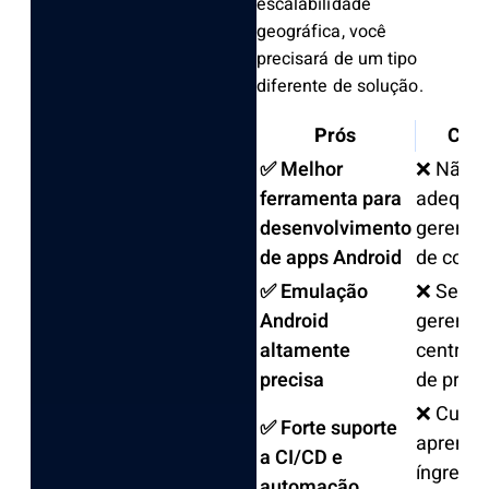
escalabilidade
geográfica, você
precisará de um tipo
diferente de solução.
Prós
Cont
✅ Melhor
❌ Não
ferramenta para
adequad
desenvolvimento
gerenci
de apps Android
de cont
✅ Emulação
❌ Sem
Android
gerenci
altamente
centrali
precisa
de proxi
❌ Curva
✅ Forte suporte
aprendi
a CI/CD e
íngreme
automação