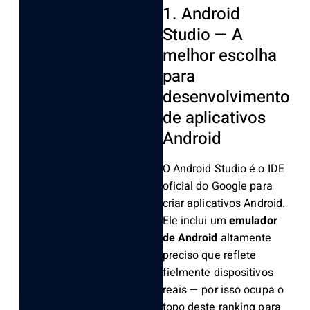
1. Android
Studio — A
melhor escolha
para
desenvolvimento
de aplicativos
Android
O Android Studio é o IDE
oficial do Google para
criar aplicativos Android.
Ele inclui um
emulador
de Android
altamente
preciso que reflete
fielmente dispositivos
reais — por isso ocupa o
topo deste ranking para