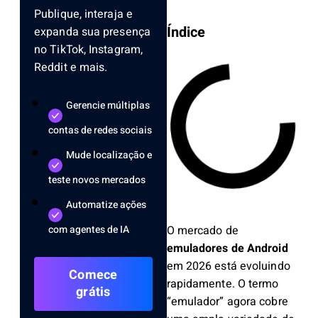
Publique, interaja e
Índice
expanda sua presença
no TikTok, Instagram,
Reddit e mais.
Gerencie múltiplas
contas de redes sociais
Mude localização e
teste novos mercados
Automatize ações
O mercado de
com agentes de IA
emuladores de Android
em 2026 está evoluindo
Comece
rapidamente. O termo
grátis
“emulador” agora cobre