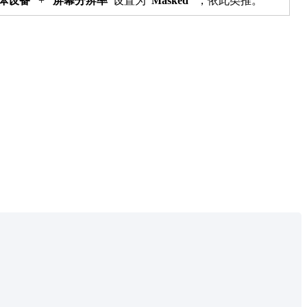
体设备”
+
“屏幕分辨率”
设置为
“Masked”
，依此类推。