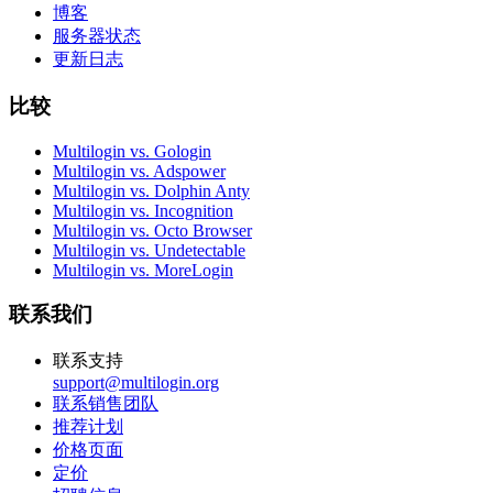
博客
服务器状态
更新日志
比较
Multilogin vs. Gologin
Multilogin vs. Adspower
Multilogin vs. Dolphin Anty
Multilogin vs. Incognition
Multilogin vs. Octo Browser
Multilogin vs. Undetectable
Multilogin vs. MoreLogin
联系我们
联系支持
support@multilogin.org
联系销售团队
推荐计划
价格页面
定价