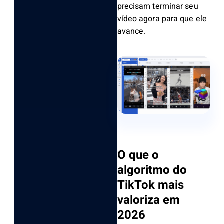
precisam terminar seu
vídeo agora para que ele
avance.
O que o
algoritmo do
TikTok mais
valoriza em
2026