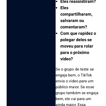
Eles reassistiram?
Eles
compartilharam,
salvaram ou
comentaram?
Com que rapidez o
polegar deles se
moveu para rolar
para o próximo
vídeo?
Se o grupo de teste se
engaja bem, o TikTok
envia o vídeo para um
público maior. Se esse
grupo também se engaja
bem, ele vai para um
ainda maior. Essa