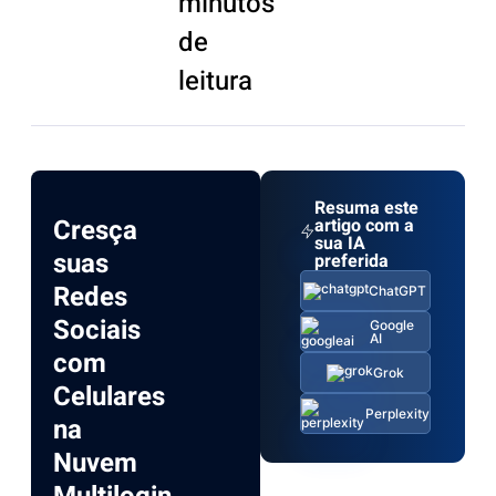
minutos
de
leitura
Resuma este
Cresça
artigo com a
sua IA
suas
preferida
Redes
ChatGPT
Sociais
Google
AI
com
Grok
Celulares
Perplexity
na
Nuvem