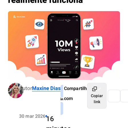
realmente funciona
Autor
Maxine Dias
Compartilhar
Copiar
com
link
30 mar 2026
16