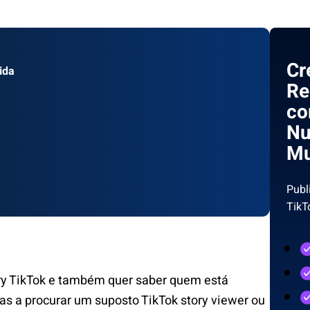
Cr
ida
Re
co
N
Mu
Publ
TikT
ory TikTok e também quer saber quem está
oas a procurar um suposto TikTok story viewer ou