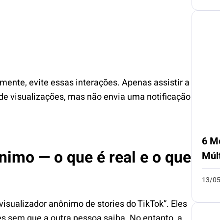
mente, evite essas interações. Apenas assistir a
 de visualizações, mas não envia uma notificação
6 M
nimo — o que é real e o que
Múl
13/0
visualizador anônimo de stories do TikTok”. Eles
s sem que a outra pessoa saiba. No entanto, a