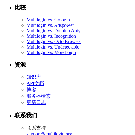
比较
Multilogin vs. Gologin
Multilogin vs. Adspower
Multilogin vs. Dolphin Anty
Multilogin vs. Incognition
Multilogin vs. Octo Browser
Multilogin vs. Undetectable
Multilogin vs. MoreLogin
资源
知识库
API文档
博客
服务器状态
更新日志
联系我们
联系支持
support@multilogin.org