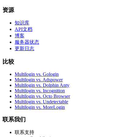
资源
知识库
API文档
博客
服务器状态
更新日志
比较
Multilogin vs. Gologin
Multilogin vs. Adspower
Multilogin vs. Dolphin Anty
Multilogin vs. Incognition
Multilogin vs. Octo Browser
Multilogin vs. Undetectable
Multilogin vs. MoreLogin
联系我们
联系支持