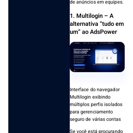
de anúncios em equipes.
1. Multilogin – A
alternativa “tudo em
um” ao AdsPower
Interface do navegador
Multilogin exibindo
múltiplos perfis isolados
para gerenciamento
seguro de várias contas
Se você está procurando