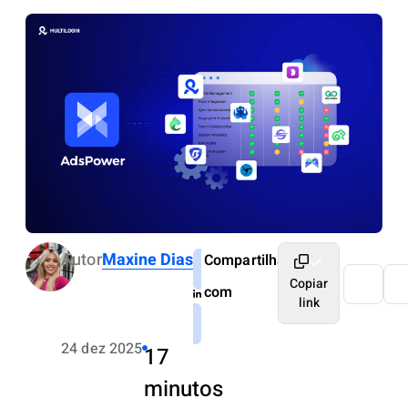
Autor
Maxine Dias
Compartilhar
Copiar
com
link
24 dez 2025
17
minutos