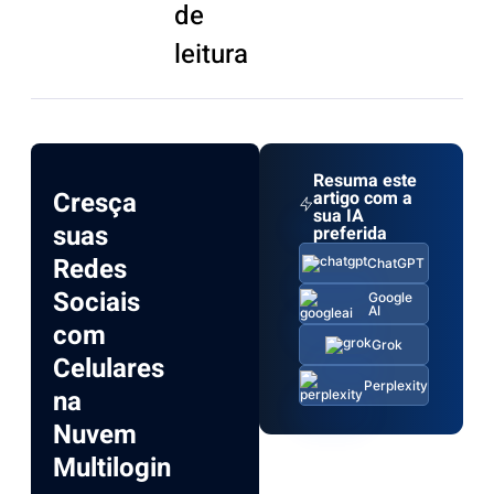
de
leitura
Resuma este
Cresça
artigo com a
sua IA
suas
preferida
Redes
ChatGPT
Sociais
Google
AI
com
Grok
Celulares
Perplexity
na
Nuvem
Multilogin