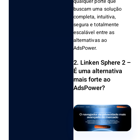
qualquer porte que
buscam uma solução
completa, intuitiva,
segura e totalmente
escalável entre as
alternativas ao
AdsPower.
2. Linken Sphere
2 –
É uma alternativa
mais forte ao
AdsPower?