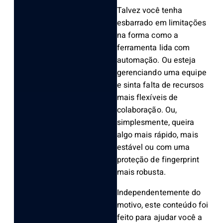
Talvez você tenha
esbarrado em limitações
na forma como a
ferramenta lida com
automação. Ou esteja
gerenciando uma equipe
e sinta falta de recursos
mais flexíveis de
colaboração. Ou,
simplesmente, queira
algo mais rápido, mais
estável ou com uma
proteção de fingerprint
mais robusta.
Independentemente do
motivo, este conteúdo foi
feito para ajudar você a