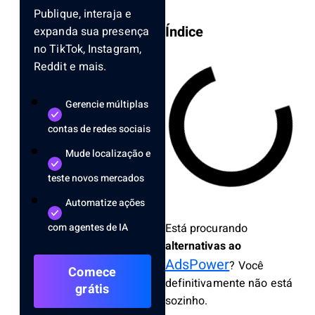
Publique, interaja e
Índice
expanda sua presença
no TikTok, Instagram,
Reddit e mais.
Gerencie múltiplas
contas de redes sociais
Mude localização e
teste novos mercados
Automatize ações
Está procurando
com agentes de IA
alternativas ao
AdsPower
? Você
Comece
definitivamente não está
grátis
sozinho.