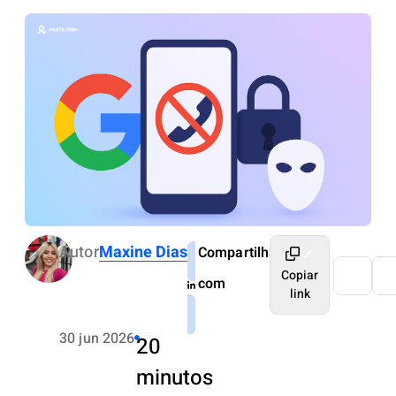
Autor
Maxine Dias
Compartilhar
Copiar
com
link
30 jun 2026
20
minutos