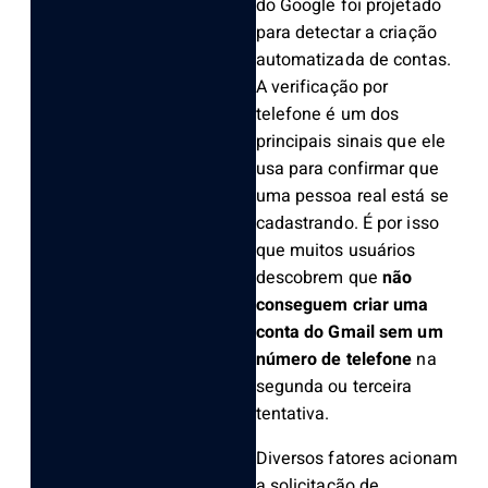
do Google foi projetado
para detectar a criação
automatizada de contas.
A verificação por
telefone é um dos
principais sinais que ele
usa para confirmar que
uma pessoa real está se
cadastrando. É por isso
que muitos usuários
descobrem que
não
conseguem criar uma
conta do Gmail sem um
número de telefone
na
segunda ou terceira
tentativa.
Diversos fatores acionam
a solicitação de