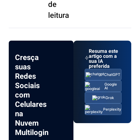
de
leitura
Resuma este
Cresça
artigo com a
sua IA
suas
preferida
Redes
ChatGPT
Sociais
Google
AI
com
Grok
Celulares
Perplexity
na
Nuvem
Multilogin