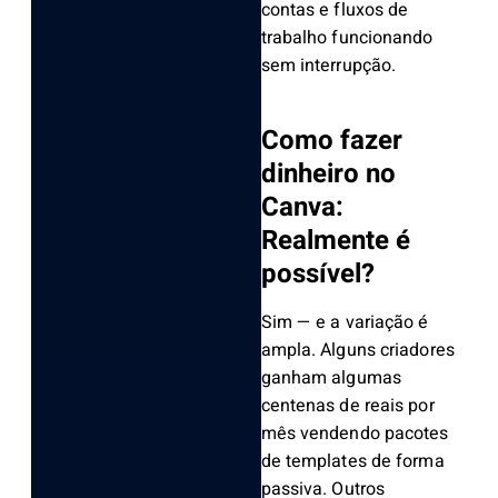
contas e fluxos de
trabalho funcionando
sem interrupção.
Como fazer
dinheiro no
Canva:
Realmente é
possível?
Sim — e a variação é
ampla. Alguns criadores
ganham algumas
centenas de reais por
mês vendendo pacotes
de templates de forma
passiva. Outros