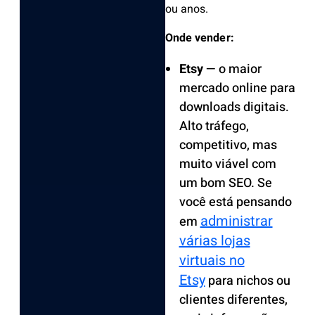
ou anos.
Onde vender:
Etsy
— o maior
mercado online para
downloads digitais.
Alto tráfego,
competitivo, mas
muito viável com
um bom SEO. Se
você está pensando
administrar
em
várias lojas
virtuais no
Etsy
para nichos ou
clientes diferentes,