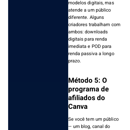
modelos digitais, mas
atende a um público
diferente. Alguns
criadores trabalham com
ambos: downloads
digitais para renda
imediata e POD para
renda passiva a longo
prazo.
Método 5: O
programa de
afiliados do
Canva
Se você tem um público
— um blog, canal do