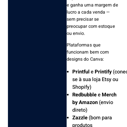
e ganha uma margem de
lucro a cada venda —
sem precisar se
preocupar com estoque
ou envio.
Plataformas que
funcionam bem com
designs do Canva:
Printful
e
Printify
(cone
se à sua loja Etsy ou
Shopify)
Redbubble
e
Merch
by Amazon
(envio
direto)
Zazzle
(bom para
produtos