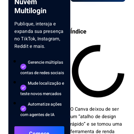
Nuvem
Multilogin
Publique, interaja e
Índice
expanda sua presença
no TikTok, Instagram,
Reddit e mais.
Gerencie múltiplas
contas de redes sociais
Mude localização e
teste novos mercados
Automatize ações
O Canva deixou de ser
com agentes de IA
um “atalho de design
rápido” e se tornou uma
ferramenta de renda
Comece