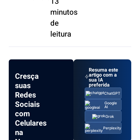
13
minutos
de
leitura
Resuma este
Cresça
artigo com a
sua IA
suas
preferida
Redes
ChatGPT
Sociais
Google
AI
com
Grok
Celulares
Perplexity
na