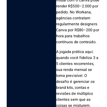
visual com o Canva pode
render R$500–2.000 por
pedido. No Workana,
agências contratam
regularmente designers
Canva por R$80–200 por
hora para trabalhos
contínuos de conteúdo.
A jogada prática aqui:
quando você fideliza 3 a
5 clientes recorrentes,
sua renda mensal se
torna previsível. O
desafio é gerenciar os
brand kits, contas e
revisões de múltiplos
clientes sem que as
coisas se misturem.