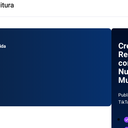
itura
Cr
ida
Re
co
N
Mu
Publ
TikT