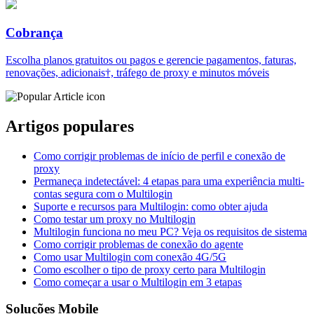
Cobrança
Escolha planos gratuitos ou pagos e gerencie pagamentos, faturas,
renovações, adicionais†, tráfego de proxy e minutos móveis
Artigos populares
Como corrigir problemas de início de perfil e conexão de
proxy
Permaneça indetectável: 4 etapas para uma experiência multi-
contas segura com o Multilogin
Suporte e recursos para Multilogin: como obter ajuda
Como testar um proxy no Multilogin
Multilogin funciona no meu PC? Veja os requisitos de sistema
Como corrigir problemas de conexão do agente
Como usar Multilogin com conexão 4G/5G
Como escolher o tipo de proxy certo para Multilogin
Como começar a usar o Multilogin em 3 etapas
Soluções Mobile