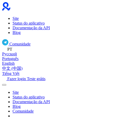
Site
Status do aplicativo
Documentação da API
Blog
Comunidade
PT
Русский
Português
English
中文 (中国)
Tiếng Việt
Fazer login
Teste grátis
Site
Status do aplicativo
Documentação da API
Blog
Comunidade