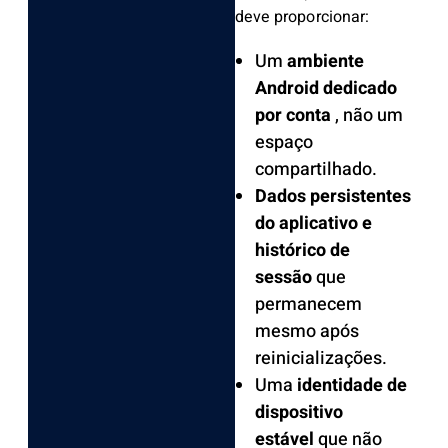
deve proporcionar:
Um
ambiente
Android dedicado
por conta
, não um
espaço
compartilhado.
Dados persistentes
do aplicativo e
histórico de
sessão
que
permanecem
mesmo após
reinicializações.
Uma
identidade de
dispositivo
estável
que não