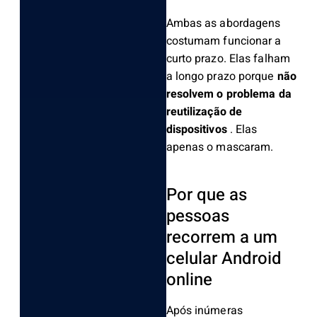
Ambas as abordagens
costumam funcionar a
curto prazo. Elas falham
a longo prazo porque
não
resolvem o problema da
reutilização de
dispositivos
. Elas
apenas o mascaram.
Por que as
pessoas
recorrem a um
celular Android
online
Após inúmeras