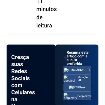
11
minutos
de
leitura
Resuma este
Cresça
artigo com a
sua IA
suas
preferida
Redes
ChatGPT
Sociais
Google
AI
com
Grok
Celulares
Perplexity
na