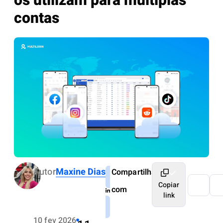
os utilizam para múltiplas
contas
Autor
Maxine Dias
Compartilhar
Copiar
com
link
10 fev 2026