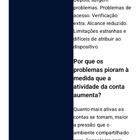
Depois, surgem
problemas. Problemas de
acesso. Verificação
extra. Alcance reduzido.
Limitações estranhas e
difíceis de atribuir ao
dispositivo.
Por que os
problemas pioram à
medida que a
atividade da conta
aumenta?
Quanto mais ativas as
contas se tornam, maior
a pressão que o
ambiente compartilhado