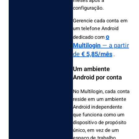
meses após a
configuração.
Gerencie cada conta em
um telefone Android
o
dedicado com
Multilogin
— a partir
de
€ 5,85/mês
.
Um ambiente
Android por conta
No Multilogin, cada conta
reside em um ambiente
Android independente
que funciona como um
dispositivo de propósito
único, em vez de um
espaço de trabalho