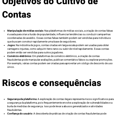
Objetivos do Cultivo de
Contas
Manipulação de mídias sociais
: Nas plataformas de mídias sociais, a criação de contas falsas
é usada para criar a ilusão de popularidade, influenciar tendências ou conduzir campanhas
coordenadas de assédio. Essas contas falsas também podem ser vendidas para indivíduos
que buscam construir rapidamente uma base de seguidores.
Jogos
: Na indústria de jogos, contas criadas em larga escala podem ser usadas para obter
vantagens injustas, como adquirir itens raros ou subir de nível rapidamente. Essas contas
podem então ser vendidas para outros jogadores.
Comércio eletrônico
: Em plataformas de comércio eletrônico, a criação de contas
fraudulentas pode manipular avaliações, publicar comentários falsos ou explorar promoções.
Por exemplo, várias contas podem ser criadas para aproveitar um código de desconto de uso
único.
Riscos e consequências
Segurança da plataforma
: A exploração de contas ilegais representa riscos significativos para
a segurança da plataforma, pois frequentemente envolve a exploração de vulnerabilidades e a
burla de medidas de segurança. Isso pode levar a abusos generalizados e atividades
fraudulentas.
Confiança do usuário
: A descoberta de práticas de criação de contas fraudulentas pode