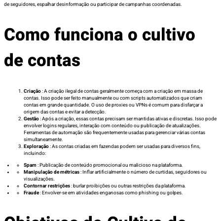
de seguidores, espalhar desinformação ou participar de campanhas coordenadas.
Como funciona o cultivo
de contas
Criação
: A criação ilegal de contas geralmente começa com a criação em massa de
contas. Isso pode ser feito manualmente ou com scripts automatizados que criam
contas em grande quantidade. O uso de proxies ou VPNs é comum para disfarçar a
origem das contas e evitar a detecção.
Gestão
: Após a criação, essas contas precisam ser mantidas ativas e discretas. Isso pode
envolver logins regulares, interação com conteúdo ou publicação de atualizações.
Ferramentas de automação são frequentemente usadas para gerenciar várias contas
simultaneamente.
Exploração
: As contas criadas em fazendas podem ser usadas para diversos fins,
incluindo:
Spam
: Publicação de conteúdo promocional ou malicioso na plataforma.
Manipulação de métricas
: Inflar artificialmente o número de curtidas, seguidores ou
visualizações.
Contornar restrições
: burlar proibições ou outras restrições da plataforma.
Fraude
: Envolver-se em atividades enganosas como phishing ou golpes.