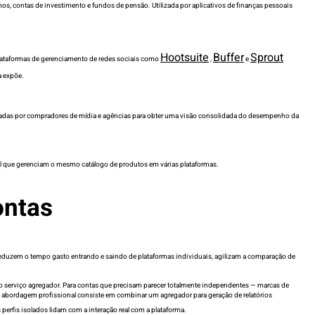
os, contas de investimento e fundos de pensão. Utilizada por aplicativos de finanças pessoais
Hootsuite
Buffer
Sprout
Plataformas de gerenciamento de redes sociais como
,
e
a expõe.
lizadas por compradores de mídia e agências para obter uma visão consolidada do desempenho da
al que gerenciam o mesmo catálogo de produtos em várias plataformas.
ontas
reduzem o tempo gasto entrando e saindo de plataformas individuais, agilizam a comparação de
 e o serviço agregador. Para contas que precisam parecer totalmente independentes — marcas de
 a abordagem profissional consiste em combinar um agregador para geração de relatórios
perfis isolados lidam com a interação real com a plataforma.