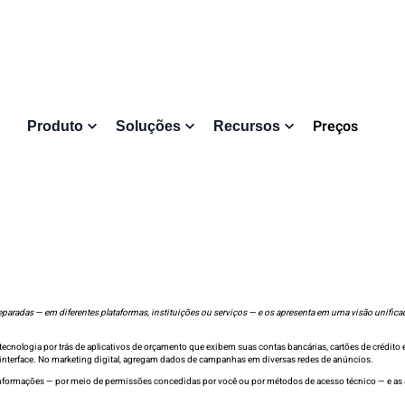
Preços
Produto
Soluções
Recursos
eparadas — em diferentes plataformas, instituições ou serviços — e os apresenta em uma visão unific
ecnologia por trás de aplicativos de orçamento que exibem suas contas bancárias, cartões de crédito 
nterface. No marketing digital, agregam dados de campanhas em diversas redes de anúncios.
nformações — por meio de permissões concedidas por você ou por métodos de acesso técnico — e as 