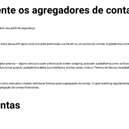
te os agregadores de cont
nto seu perfil de segurança:
 meio dessa API após você conceder permissão via OAuth ou um protocolo similar. A plataforma contr
or precisa — alguns serviços usam a técnica de screen scraping: acessam a plataforma como se fosse
uncionar quando a plataforma altera sua interface e, muitas vezes, viola os Termos de Serviço da plata
 de outros mercados criaram estruturas formais para a agregação de contas. O open banking regulamen
gregação de contas financeiras.
ontas