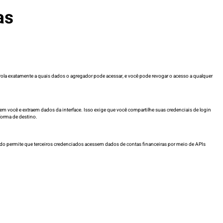
as
ola exatamente a quais dados o agregador pode acessar, e você pode revogar o acesso a qualquer
m você e extraem dados da interface. Isso exige que você compartilhe suas credenciais de login
forma de destino.
tado permite que terceiros credenciados acessem dados de contas financeiras por meio de APIs