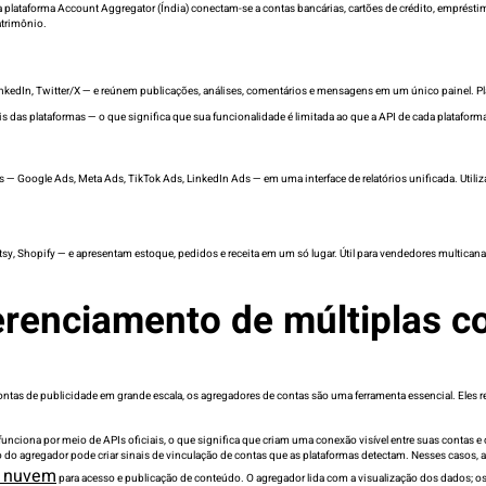
 plataforma Account Aggregator (Índia) conectam-se a contas bancárias, cartões de crédito, empréstim
atrimônio.
LinkedIn, Twitter/X — e reúnem publicações, análises, comentários e mensagens em um único painel. 
das plataformas — o que significa que sua funcionalidade é limitada ao que a API de cada plataform
 — Google Ads, Meta Ads, TikTok Ads, LinkedIn Ads — em uma interface de relatórios unificada. Uti
y, Shopify — e apresentam estoque, pedidos e receita em um só lugar. Útil para vendedores multican
renciamento de múltiplas c
ntas de publicidade em grande escala, os agregadores de contas são uma ferramenta essencial. Eles 
 funciona por meio de APIs oficiais, o que significa que criam uma conexão visível entre suas contas
do do agregador pode criar sinais de vinculação de contas que as plataformas detectam. Nesses casos,
a nuvem
para acesso e publicação de conteúdo. O agregador lida com a visualização dos dados; os 