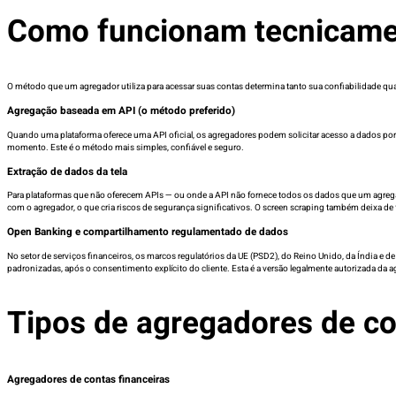
Como funcionam tecnicamen
O método que um agregador utiliza para acessar suas contas determina tanto sua confiabilidade qua
Agregação baseada em API (o método preferido)
Quando uma plataforma oferece uma API oficial, os agregadores podem solicitar acesso a dados por
momento. Este é o método mais simples, confiável e seguro.
Extração de dados da tela
Para plataformas que não oferecem APIs — ou onde a API não fornece todos os dados que um agregad
com o agregador, o que cria riscos de segurança significativos. O screen scraping também deixa de f
Open Banking e compartilhamento regulamentado de dados
No setor de serviços financeiros, os marcos regulatórios da UE (PSD2), do Reino Unido, da Índia e
padronizadas, após o consentimento explícito do cliente. Esta é a versão legalmente autorizada da a
Tipos de agregadores de c
Agregadores de contas financeiras