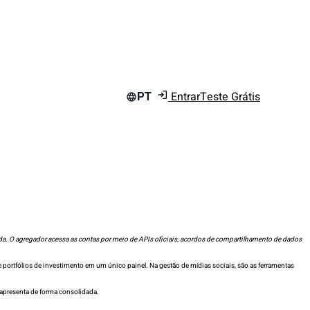
Entrar
Teste Grátis
PT
ada. O agregador acessa as contas por meio de APIs oficiais, acordos de compartilhamento de dados
e portfólios de investimento em um único painel. Na gestão de mídias sociais, são as ferramentas
apresenta de forma consolidada.