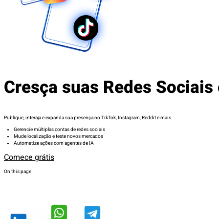
Cresça suas Redes Sociais
Publique, interaja e expanda sua presença no TikTok, Instagram, Reddit e mais.
Gerencie múltiplas contas de redes sociais
Mude localização e teste novos mercados
Automatize ações com agentes de IA
Comece grátis
On this page