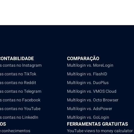
CONTABILIDADE
COMPARAÇÃO
as contas no Instagram
Multilogin vs. MoreLogin
ias contas no TikTok
Multilogin vs. FlashID
ias contas no Reddit
Multilogin vs. DuoPlus
ias contas no Telegram
Multilogin vs. VMOS Cloud
as contas no Facebook
Multilogin vs. Octo Browser
ias contas no YouTube
Multilogin vs. AdsPower
as contas no LinkedIn
Multilogin vs. GoLogin
OS
FERRAMENTAS GRATUITAS
e conhecimentos
YouTube views to money calculator