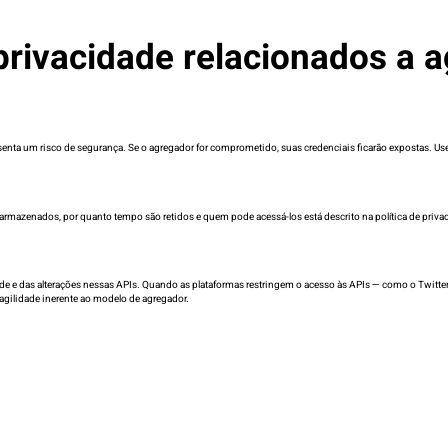
privacidade relacionados a 
enta um risco de segurança. Se o agregador for comprometido, suas credenciais ficarão expostas. Us
azenados, por quanto tempo são retidos e quem pode acessá-los está descrito na política de privacid
 e das alterações nessas APIs. Quando as plataformas restringem o acesso às APIs — como o Twitter/X
agilidade inerente ao modelo de agregador.