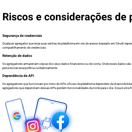
Riscos e considerações de 
Segurança de credenciais
Qualquer agregador que exija suas senhas de plataforma em vez de acesso baseado em OAuth repres
compartilhamento de credenciais.
Retenção de dados
Os agregadores armazenam cópias dos seus dados financeiros ou de conta. Onde esses dados são arm
pena revisar essa política cuidadosamente.
Dependência de API
Os agregadores que funcionam por meio de APIs oficiais da plataforma dependem da disponibilidade
agregadores que dependiam dessas APIs perdem funcionalidades da noite para o dia. Essa é uma fr