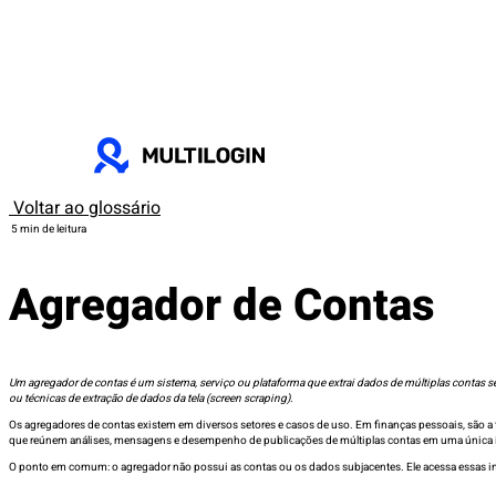
Voltar ao glossário
5 min de leitura
Agregador de Contas
Um agregador de contas é um sistema, serviço ou plataforma que extrai dados de múltiplas contas s
ou técnicas de extração de dados da tela (screen scraping).
Os agregadores de contas existem em diversos setores e casos de uso. Em finanças pessoais, são a t
que reúnem análises, mensagens e desempenho de publicações de múltiplas contas em uma única i
O ponto em comum: o agregador não possui as contas ou os dados subjacentes. Ele acessa essas i