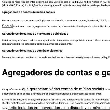
A categoria mais regulamentada e consolidada. Serviços como Plaid (EUA), Yodlee, Nordigen (UE) e a
(Mint, YNAB, Emma), instituições financeiras para verificação de renda e plataformas de gestão de p
agregadores de contas de mídias sociais
Ferramentas que se conectam a múltiplas contas de redes sociais — Instagram, Facebook, TikTok, 
Social
funcionam como agregadores de contas de redes sociais. Elas dependem das APIs oficiais 
Agregadores de contas de marketing e publicidade
Plataformas que reúnem dados de campanhas de diversas contas de publicidade em diferentes redes
campanha sem precisar acessar cada plataforma separadamente.
Agregadores de contas de comércio eletrônico
Ferramentas que se conectam a contas de vendedores em diversos marketplaces — Amazon, eBay, Ets
Agregadores de contas e ge
que gerenciam várias contas de mídias sociais
Para profissionais
ou co
desempenho entre contas e centralizam a geração de relatórios para apresentações a clientes.
Existe, no entanto, uma limitação importante: a maioria dos agregadores de contas de redes sociais
clientes distintas, contas direcionadas a mercados diferentes — um painel de controle compartilha
perfis isolados em navegadores ou dispositivos móveis n
com