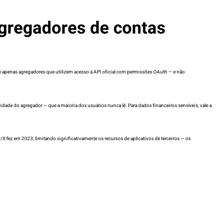
agregadores de contas
e apenas agregadores que utilizem acesso à API oficial com permissões OAuth — e não
ade do agregador — que a maioria dos usuários nunca lê. Para dados financeiros sensíveis, vale a
 fez em 2023, limitando significativamente os recursos de aplicativos de terceiros — os