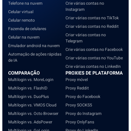
Telefone na nuvem
Crie várias contas no
Instagram
Celular virtual
Criar várias contas no TikTok
Celular remoto
Criar várias contas no Reddit
Fazenda de celulares
Criar várias contas no
Celular na nuvem
Telegram
Emulador android na nuvem
Crie várias contas no Facebook
Automação de ações rápidas
Criar várias contas no YouTube
de IA
Crie várias contas no LinkedIn
COMPARAÇÃO
PROXIES DE PLATAFORMA
Multilogin vs. MoreLogin
Proxy móvel
Multilogin vs. FlashID
Proxy Reddit
Multilogin vs. DuoPlus
Proxy do Facebook
Multilogin vs. VMOS Cloud
Proxy SOCKS5
Multilogin vs. Octo Browser
Proxy do Instagram
Multilogin vs. AdsPower
Proxy OnlyFans
Multilogin vs. GoLogin
Proxy do LinkedIn