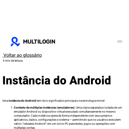
Voltar ao glossário
5 min de leitura
Instância do Android
Uma
instância do Android
tem dois significados principais na tecnologia móvel:
Contexto de múltiplas instâncias (emuladores):
Uma cópia separada e isolada de um
emulador Android ou dispositivo virtual executado simultaneamente no mesmo
computador. Cada instância opera de forma independente com seus próprios
aplicativos, dados, configurações e sistema — permitindo que os usuários executem
vários “celulares Android” em um único PC para testes, jogos ou operações com
múltiplas contas.