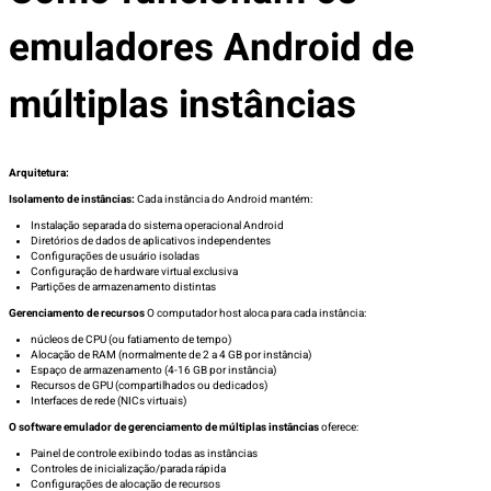
emuladores Android de
múltiplas instâncias
Arquitetura:
Isolamento de instâncias:
Cada instância do Android mantém:
Instalação separada do sistema operacional Android
Diretórios de dados de aplicativos independentes
Configurações de usuário isoladas
Configuração de hardware virtual exclusiva
Partições de armazenamento distintas
Gerenciamento de recursos
O computador host aloca para cada instância:
núcleos de CPU (ou fatiamento de tempo)
Alocação de RAM (normalmente de 2 a 4 GB por instância)
Espaço de armazenamento (4-16 GB por instância)
Recursos de GPU (compartilhados ou dedicados)
Interfaces de rede (NICs virtuais)
O software emulador de gerenciamento de múltiplas instâncias
oferece:
Painel de controle exibindo todas as instâncias
Controles de inicialização/parada rápida
Configurações de alocação de recursos