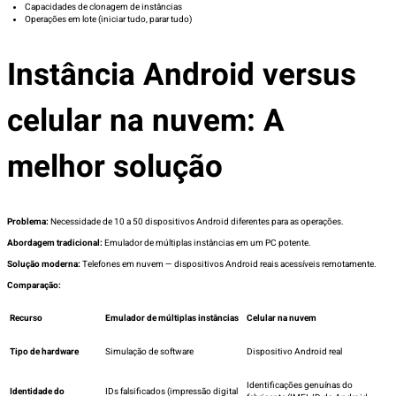
Capacidades de clonagem de instâncias
Operações em lote (iniciar tudo, parar tudo)
Instância Android versus
celular na nuvem: A
melhor solução
Problema:
Necessidade de 10 a 50 dispositivos Android diferentes para as operações.
Abordagem tradicional:
Emulador de múltiplas instâncias em um PC potente.
Solução moderna:
Telefones em nuvem — dispositivos Android reais acessíveis remotamente.
Comparação:
Recurso
Emulador de múltiplas instâncias
Celular na nuvem
Tipo de hardware
Simulação de software
Dispositivo Android real
Identificações genuínas do
Identidade do
IDs falsificados (impressão digital