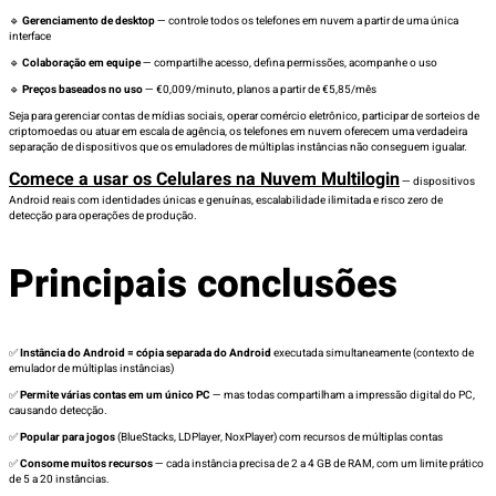
🔹
Gerenciamento de desktop
— controle todos os telefones em nuvem a partir de uma única
interface
🔹
Colaboração em equipe
— compartilhe acesso, defina permissões, acompanhe o uso
🔹
Preços baseados no uso
— €0,009/minuto, planos a partir de €5,85/mês
Seja para gerenciar contas de mídias sociais, operar comércio eletrônico, participar de sorteios de
criptomoedas ou atuar em escala de agência, os telefones em nuvem oferecem uma verdadeira
separação de dispositivos que os emuladores de múltiplas instâncias não conseguem igualar.
Comece a usar os Celulares na Nuvem Multilogin
— dispositivos
Android reais com identidades únicas e genuínas, escalabilidade ilimitada e risco zero de
detecção para operações de produção.
Principais conclusões
✅
Instância do Android = cópia separada do Android
executada simultaneamente (contexto de
emulador de múltiplas instâncias)
✅
Permite várias contas em um único PC
— mas todas compartilham a impressão digital do PC,
causando detecção.
✅
Popular para jogos
(BlueStacks, LDPlayer, NoxPlayer) com recursos de múltiplas contas
✅
Consome muitos recursos
— cada instância precisa de 2 a 4 GB de RAM, com um limite prático
de 5 a 20 instâncias.