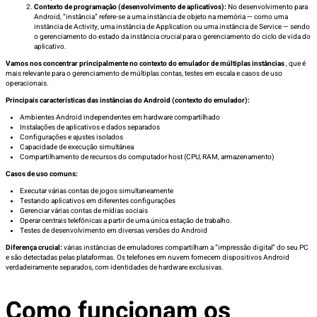
Contexto de programação (desenvolvimento de aplicativos):
No desenvolvimento para
Android, “instância” refere-se a uma instância de objeto na memória — como uma
instância de Activity, uma instância de Application ou uma instância de Service — sendo
o gerenciamento do estado da instância crucial para o gerenciamento do ciclo de vida do
aplicativo.
Vamos nos concentrar principalmente no contexto do emulador de múltiplas instâncias
, que é
mais relevante para o gerenciamento de múltiplas contas, testes em escala e casos de uso
operacionais.
Principais características das instâncias do Android (contexto do emulador):
Ambientes Android independentes em hardware compartilhado
Instalações de aplicativos e dados separados
Configurações e ajustes isolados
Capacidade de execução simultânea
Compartilhamento de recursos do computador host (CPU, RAM, armazenamento)
Casos de uso comuns:
Executar várias contas de jogos simultaneamente
Testando aplicativos em diferentes configurações
Gerenciar várias contas de mídias sociais
Operar centrais telefônicas a partir de uma única estação de trabalho.
Testes de desenvolvimento em diversas versões do Android
Diferença crucial:
várias instâncias de emuladores compartilham a “impressão digital” do seu PC
e são detectadas pelas plataformas. Os telefones em nuvem fornecem dispositivos Android
verdadeiramente separados, com identidades de hardware exclusivas.
Como funcionam os