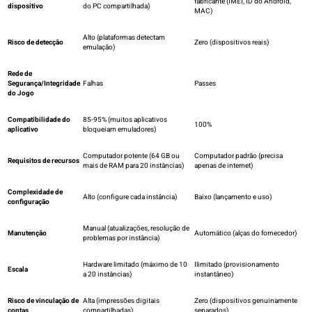
fabricante (IMEI, ID do Android,
dispositivo
do PC compartilhada)
MAC)
Alto (plataformas detectam
Risco de detecção
Zero (dispositivos reais)
emulação)
Rede de
Segurança/Integridade
Falhas
Passes
do Jogo
Compatibilidade do
85-95% (muitos aplicativos
100%
aplicativo
bloqueiam emuladores)
Computador potente (64 GB ou
Computador padrão (precisa
Requisitos de recursos
mais de RAM para 20 instâncias)
apenas de internet)
Complexidade de
Alto (configure cada instância)
Baixo (lançamento e uso)
configuração
Manual (atualizações, resolução de
Manutenção
Automático (alças do fornecedor)
problemas por instância)
Hardware limitado (máximo de 10
Ilimitado (provisionamento
Escala
a 20 instâncias)
instantâneo)
Risco de vinculação de
Alta (impressões digitais
Zero (dispositivos genuinamente
contas
compartilhadas)
separados)