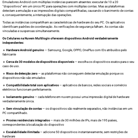
Emuladores Android com múltiplas instâncias parecem atraentes: executar de 10 a 20
“dispositivos” em um único PC para operações com múltiplas contas. Mas as plataformas
detectam a emulação e as impressões digitais compartilhadas, causando o banimento de contas
e, consequentemente, a interrupção das operações.
Todas as instâncias compartilham as características de hardware do seu PC. Os aplicativos
identificam padrões de coordenação. As verificações de segurança falham. As contas são
vinculadas e suspensas simultaneamente.
Os Celulares na Nuvem Multilogin oferecem dispositivos Android verdadeiramente
independentes:
🔹
Hardware Android genuíno
— Samsung, Google, OPPO, OnePlus com IDs atribuídos pelo
fabricante
🔹
Cerca de 30 modelos de dispositivos disponíveis
— escolha os dispositivos exatos para o seu
caso de uso.
🔹
Risco de detecção zero
— as plataformas não conseguem detectar emulação porque os
dispositivos não são emulados
🔹
Compatibilidade total com aplicativos
— aplicativos de bancos, redes sociais e comércio
eletrônico funcionam perfeitamente.
🔹
Isolamento genuíno
— cada telefone em nuvem possui uma impressão digital de hardware
verdadeiramente única.
🔹
Sem vinculação de contas
— os dispositivos são realmente separados, não instâncias em um
PC compartilhado.
🔹
Proxies residenciais integrados
— mais de 30 milhões de IPs, mais de 195 países,
correspondentes à localização do dispositivo
🔹
Escalabilidade ilimitada
— adicione 50 dispositivos instantaneamente, sem restrições de
hardware