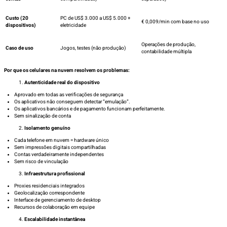
Custo (20
PC de US$ 3.000 a US$ 5.000 +
€ 0,009/min com base no uso
dispositivos)
eletricidade
Operações de produção,
Caso de uso
Jogos, testes (não produção)
contabilidade múltipla
Por que os celulares na nuvem resolvem os problemas:
Autenticidade real do dispositivo
Aprovado em todas as verificações de segurança
Os aplicativos não conseguem detectar “emulação”.
Os aplicativos bancários e de pagamento funcionam perfeitamente.
Sem sinalização de conta
Isolamento genuíno
Cada telefone em nuvem = hardware único
Sem impressões digitais compartilhadas
Contas verdadeiramente independentes
Sem risco de vinculação
Infraestrutura profissional
Proxies residenciais integrados
Geolocalização correspondente
Interface de gerenciamento de desktop
Recursos de colaboração em equipe
Escalabilidade instantânea