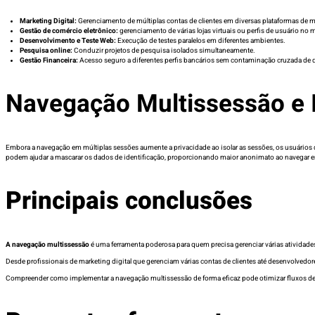
Marketing Digital:
Gerenciamento de múltiplas contas de clientes em diversas plataformas de mí
Gestão de comércio eletrônico:
gerenciamento de várias lojas virtuais ou perfis de usuário no
Desenvolvimento e Teste Web:
Execução de testes paralelos em diferentes ambientes.
Pesquisa online:
Conduzir projetos de pesquisa isolados simultaneamente.
Gestão Financeira:
Acesso seguro a diferentes perfis bancários sem contaminação cruzada de 
Navegação Multissessão e 
Embora a navegação em múltiplas sessões aumente a privacidade ao isolar as sessões, os usuários 
podem ajudar a mascarar os dados de identificação, proporcionando maior anonimato ao navegar e
Principais conclusões
A navegação multissessão
é uma ferramenta poderosa para quem precisa gerenciar várias atividade
Desde profissionais de marketing digital que gerenciam várias contas de clientes até desenvolvedor
Compreender como implementar a navegação multissessão de forma eficaz pode otimizar fluxos de t