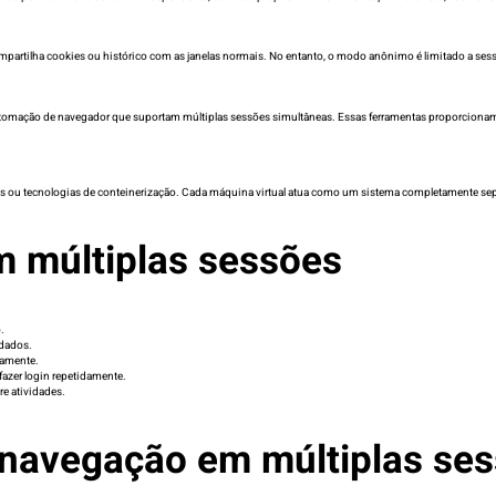
artilha cookies ou histórico com as janelas normais. No entanto, o modo anônimo é limitado a sessõ
tomação de navegador que suportam múltiplas sessões simultâneas. Essas ferramentas proporcionam 
s ou tecnologias de conteinerização. Cada máquina virtual atua como um sistema completamente sepa
m múltiplas sessões
.
 dados.
eamente.
fazer login repetidamente.
re atividades.
navegação em múltiplas se