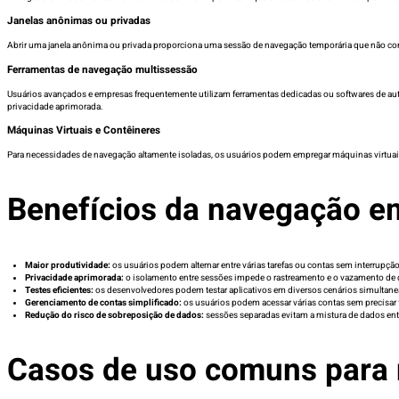
Janelas anônimas ou privadas
Abrir uma janela anônima ou privada proporciona uma sessão de navegação temporária que não comp
Ferramentas de navegação multissessão
Usuários avançados e empresas frequentemente utilizam ferramentas dedicadas ou softwares de au
privacidade aprimorada.
Máquinas Virtuais e Contêineres
Para necessidades de navegação altamente isoladas, os usuários podem empregar máquinas virtuai
Benefícios da navegação e
Maior produtividade:
os usuários podem alternar entre várias tarefas ou contas sem interrupção
Privacidade aprimorada:
o isolamento entre sessões impede o rastreamento e o vazamento de
Testes eficientes:
os desenvolvedores podem testar aplicativos em diversos cenários simultan
Gerenciamento de contas simplificado:
os usuários podem acessar várias contas sem precisar 
Redução do risco de sobreposição de dados:
sessões separadas evitam a mistura de dados ent
Casos de uso comuns para 