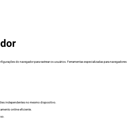
ador
onfigurações do navegador para rastrear os usuários. Ferramentas especializadas para navegadores
sessões independentes no mesmo dispositivo.
iamento online eficiente.
uso.