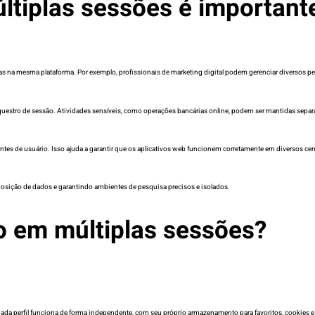
ltiplas sessões é important
 na mesma plataforma. Por exemplo, profissionais de marketing digital podem gerenciar diversos perfi
 sequestro de sessão. Atividades sensíveis, como operações bancárias online, podem ser mantidas sepa
tes de usuário. Isso ajuda a garantir que os aplicativos web funcionem corretamente em diversos cen
osição de dados e garantindo ambientes de pesquisa precisos e isolados.
 em múltiplas sessões?
da perfil funciona de forma independente, com seu próprio armazenamento para favoritos, cookies e