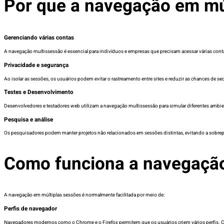
Por que a navegação em mú
Gerenciando várias contas
A navegação multissessão é essencial para indivíduos e empresas que precisam acessar várias contas
Privacidade e segurança
Ao isolar as sessões, os usuários podem evitar o rastreamento entre sites e reduzir as chances de
Testes e Desenvolvimento
Desenvolvedores e testadores web utilizam a navegação multissessão para simular diferentes ambien
Pesquisa e análise
Os pesquisadores podem manter projetos não relacionados em sessões distintas, evitando a sobrep
Como funciona a navegação
A navegação em múltiplas sessões é normalmente facilitada por meio de:
Perfis de navegador
Navegadores modernos como o Chrome e o Firefox permitem que os usuários criem vários perfis. Ca