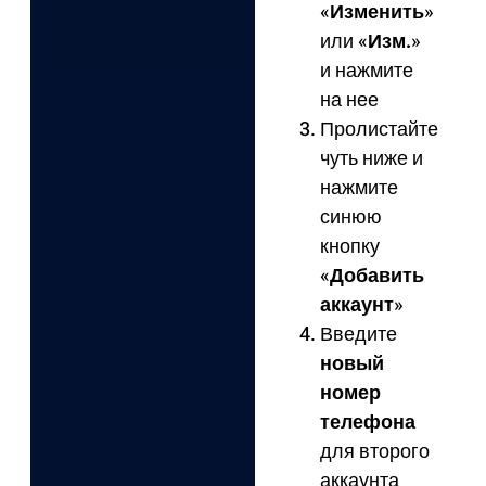
«
Изменить
»
или «
Изм.
»
и нажмите
на нее
Пролистайте
чуть ниже и
нажмите
синюю
кнопку
«
Добавить
аккаунт
»
Введите
новый
номер
телефона
для второго
аккаунта