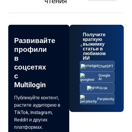
чтения
Получите
Развивайте
краткую
выжимку
профили
статьи в
любимом
в
ИИ
соцсетях
ChatGPT
с
Google
AI
Multilogin
Grok
Публикуйте контент,
Perplexity
растите аудиторию в
TikTok, Instagram,
Reddit и других
платформах.