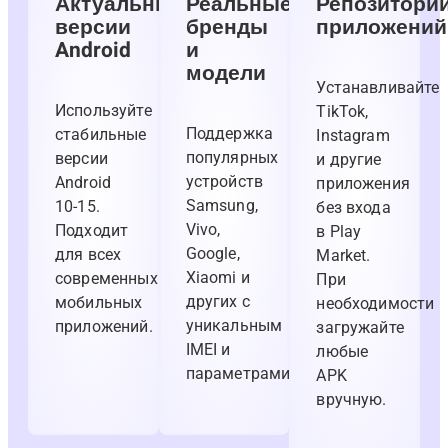
Актуальные
Реальные
Репозитори
версии
бренды
приложений
Android
и
модели
Устанавливайте
Используйте
TikTok,
Поддержка
стабильные
Instagram
популярных
версии
и другие
устройств
Android
приложения
Samsung,
10-15.
без входа
Vivo,
Подходит
в Play
Google,
для всех
Market.
Xiaomi и
современных
При
других с
мобильных
необходимости
уникальным
приложений.
загружайте
IMEI и
любые
параметрами.
APK
вручную.