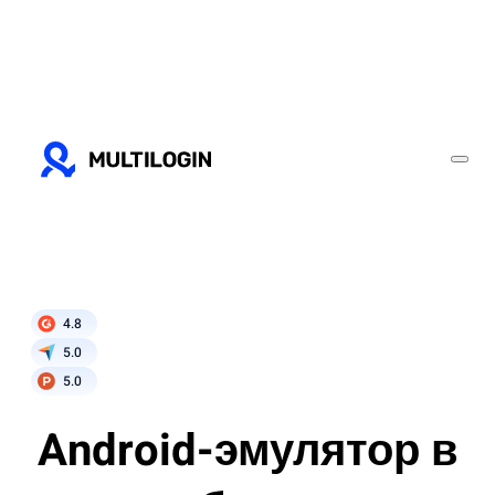
4.8
5.0
5.0
Android-эмулятор в