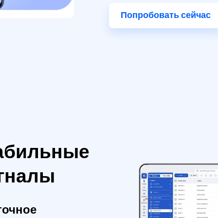
Попробовать сейчас
абильные
игналы
точное