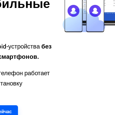
бильные
id-устройства
без
смартфонов.
телефон работает
становку
ейчас