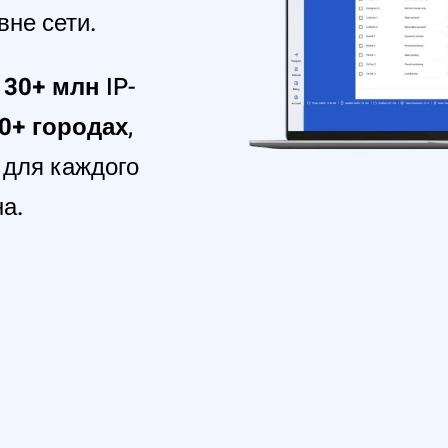
вне сети.
с
30+ млн
IP-
00+ городах
,
 для каждого
а.