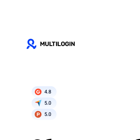
4.8
5.0
5.0