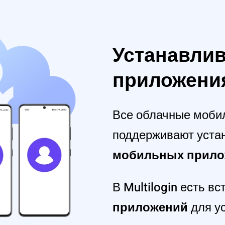
Устанавли
приложени
Все облачные моби
поддерживают устан
мобильных прило
В Multilogin есть в
приложений
для ус