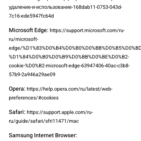
удаление-и-использование-168dab11-0753-043d-
7c16-ede5947fc64d
Microsoft Edge:
https://support.microsoft.com/ru-
ru/microsoft-
edge/%D1%83%D0%B4%D0%B0%D0%BB%D0%B5%D0%BD
%D1%84%D0%B0%D0%B9%D0%BB%D0%BE%D0%B2-
cookie-%D0%B2-microsoft-edge-63947406-40ac-c3b8-
57b9-2a946a29ae09
Opera:
https://help.opera.com/ru/latest/web-
preferences/#cookies
Safari:
https://support.apple.com/ru-
ru/guide/safari/sfri11471/mac
Samsung Internet Browser: