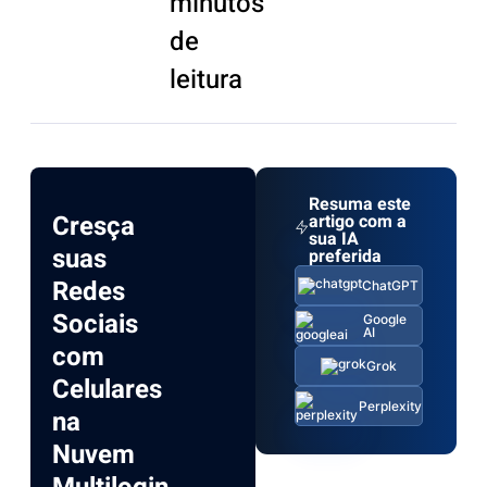
minutos
de
leitura
Resuma este
Cresça
artigo com a
sua IA
suas
preferida
Redes
ChatGPT
Sociais
Google
AI
com
Grok
Celulares
Perplexity
na
Nuvem