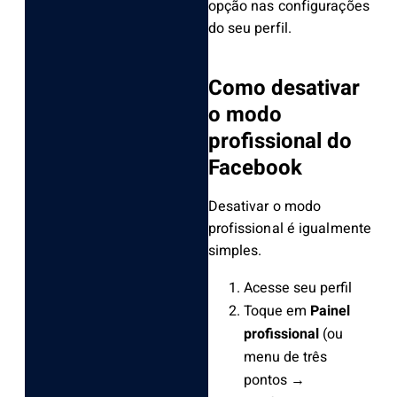
opção nas configurações
do seu perfil.
Como desativar
o modo
profissional do
Facebook
Desativar o modo
profissional é igualmente
simples.
Acesse seu perfil
Toque em
Painel
profissional
(ou
menu de três
pontos →