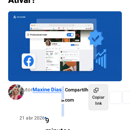
Ativar?
Autor
Maxine Dias
Compartilhar
Copiar
com
link
21 abr 2026
9