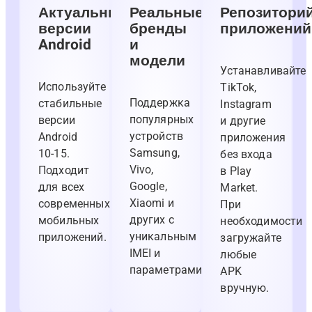
Актуальные
Реальные
Репозитори
версии
бренды
приложений
Android
и
модели
Устанавливайте
Используйте
TikTok,
Поддержка
стабильные
Instagram
популярных
версии
и другие
устройств
Android
приложения
Samsung,
10-15.
без входа
Vivo,
Подходит
в Play
Google,
для всех
Market.
Xiaomi и
современных
При
других с
мобильных
необходимости
уникальным
приложений.
загружайте
IMEI и
любые
параметрами.
APK
вручную.