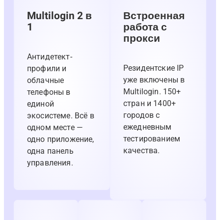
Multilogin 2 в
Встроенная
1
работа с
прокси
Антидетект-
Резидентские IP
профили и
уже включены в
облачные
Multilogin. 150+
телефоны в
стран и 1400+
единой
городов с
экосистеме. Всё в
ежедневным
одном месте —
тестированием
одно приложение,
качества.
одна панель
управления.