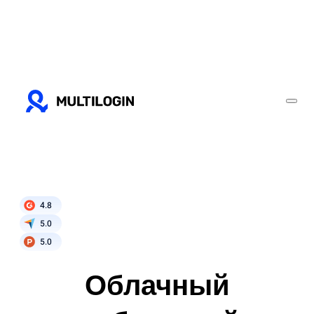
4.8
5.0
5.0
Облачный