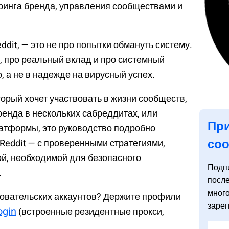
ринга бренда, управления сообществами и
ddit, — это не про попытки обмануть систему.
, про реальный вклад и про системный
, а не в надежде на вирусный успех.
торый хочет участвовать в жизни сообществ,
енда в нескольких сабреддитах, или
При
атформы, это руководство подробно
со
 Reddit — с проверенными стратегиями,
ой, необходимой для безопасного
Подп
.
посл
мног
овательских аккаунтов? Держите профили
зарег
ogin
(встроенные резидентные прокси,