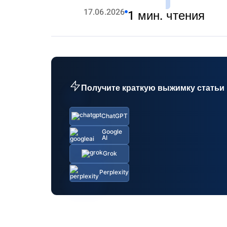
17.06.2026
1 мин. чтения
Получите краткую выжимку статьи
ChatGPT
Google
AI
Grok
Perplexity