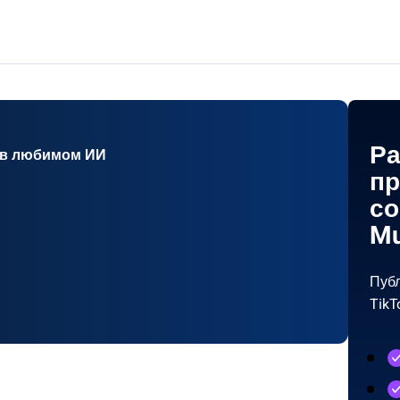
Ра
 в любимом ИИ
пр
со
Mu
Публ
TikT