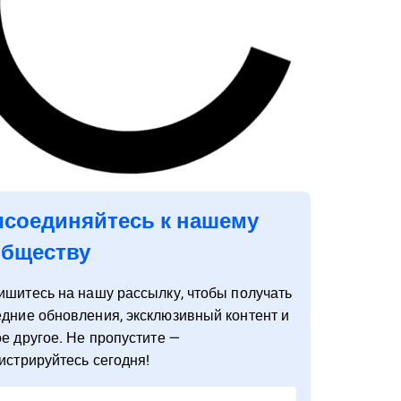
соединяйтесь к нашему
обществу
ишитесь
на
нашу
рассылку
,
чтобы
получать
едние
обновления
,
эксклюзивный
контент
и
ое
другое
.
Не
пропустите
—
истрируйте
сь
сегодня
!