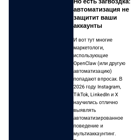
Но есть загвоздка:
автоматизация не
защитит ваши
аккаунты
И вот тут многие
маркетологи,
использующие
OpenClaw (или другую
автоматизацию)
попадают впросак. В
2026 году Instagram,
TikTok, LinkedIn и X
научились отлично
выявлять
автоматизированное
поведение и
мультиаккаунтинг.