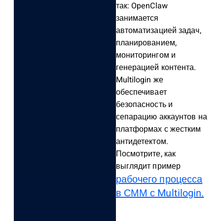
так: OpenClaw
занимается
автоматизацией задач,
планированием,
мониторингом и
генерацией контента.
Multilogin же
обеспечивает
безопасность и
сепарацию аккаунтов на
платформах с жестким
антидетектом.
Посмотрите, как
выглядит пример
рабочего процесса
в СММ с Multilogin.