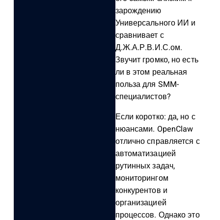
зарождению
Универсального ИИ и
сравнивает с
Д.Ж.А.Р.В.И.С.ом.
Звучит громко, но есть
ли в этом реальная
польза для SMM-
специалистов?
Если коротко: да, но с
нюансами. OpenClaw
отлично справляется с
автоматизацией
рутинных задач,
мониторингом
конкурентов и
организацией
процессов. Однако это