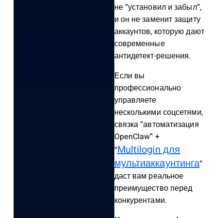
не “установил и забыл”,
и он не заменит защиту
аккаунтов, которую дают
современные
антидетект-решения.
Если вы
профессионально
управляете
несколькими соцсетями,
связка “автоматизация
OpenClaw” +
Multilogin для
“
мультиаккаунтинга
”
даст вам реальное
преимущество перед
конкурентами.