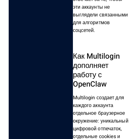
эти аккаунты не
выглядели связанными
для алгоритмов
соцсетей.
Как Multilogin
дополняет
работу с
OpenClaw
Multilogin создает для
каждого аккаунта
отдельное браузерное
окружение: уникальный
цифровой отпечаток,
отдельные cookies и