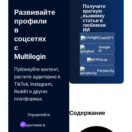
Получите
Развивайте
краткую
выжимку
профили
статьи в
любимом
в
ИИ
соцсетях
ChatGPT
с
Google
AI
Multilogin
Grok
Публикуйте контент,
Perplexity
растите аудиторию в
TikTok, Instagram,
Reddit и других
платформах.
Содержание
Управляйте
аккаунтами в