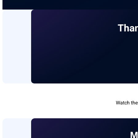
Than
Watch the
М