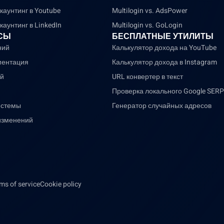
каунтинг в Youtube
Multilogin vs. AdsPower
аунтинг в LinkedIn
Multilogin vs. GoLogin
СЫ
БЕСПЛАТНЫЕ УТИЛИТЫ
ний
Калькулятор дохода на YouTube
ментация
Калькулятор дохода в Instagram
й
URL конвертер в текст
Проверка локального Google SERP
истемы
Генератор случайных адресов
изменений
ms of service
Cookie policy