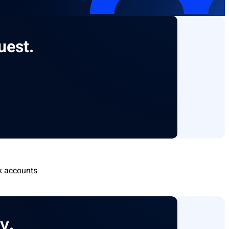
uest.
k accounts
у.