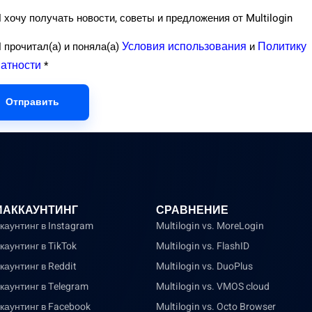
 хочу получать новости, советы и предложения от Multilogin
Условия использования
Политику
 прочитал(а) и поняла(а)
и
атности
*
Отправить
ИАККАУНТИНГ
СРАВНЕНИЕ
каунтинг в Instagram
Multilogin vs. MoreLogin
каунтинг в TikTok
Multilogin vs. FlashID
каунтинг в Reddit
Multilogin vs. DuoPlus
каунтинг в Telegram
Multilogin vs. VMOS cloud
каунтинг в Facebook
Multilogin vs. Octo Browser