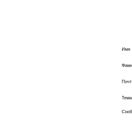
Имя
Фам
Поч
Тем
Соо