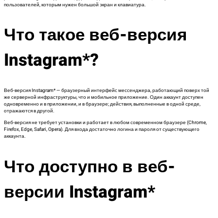
пользователей, которым нужен большой экран и клавиатура.
Что такое веб-версия
Instagram*?
Веб-версия Instagram* — браузерный интерфейс мессенджера, работающий поверх той
же серверной инфраструктуры, что и мобильное приложение. Один аккаунт доступен
одновременно и в приложении, и в браузере; действия, выполненные в одной среде,
отражаются в другой.
Веб-версия не требует установки и работает в любом современном браузере (Chrome,
Firefox, Edge, Safari, Opera). Для входа достаточно логина и пароля от существующего
аккаунта.
Что доступно в веб-
версии Instagram*