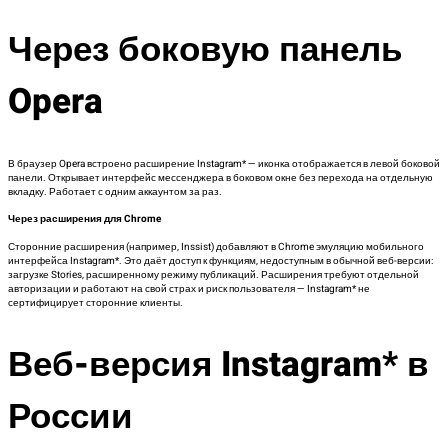
Через боковую панель
Opera
В браузер Opera встроено расширение Instagram* — иконка отображается в левой боковой
панели. Открывает интерфейс мессенджера в боковом окне без перехода на отдельную
вкладку. Работает с одним аккаунтом за раз.
Через расширения для Chrome
Сторонние расширения (например, Inssist) добавляют в Chrome эмуляцию мобильного
интерфейса Instagram*. Это даёт доступ к функциям, недоступным в обычной веб-версии:
загрузке Stories, расширенному режиму публикаций. Расширения требуют отдельной
авторизации и работают на свой страх и риск пользователя — Instagram* не
сертифицирует сторонние клиенты.
Веб-версия Instagram* в
России