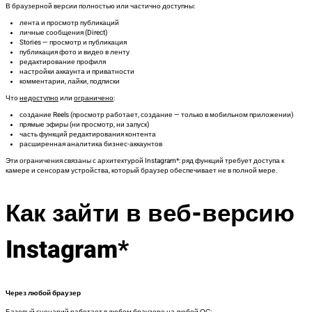
В браузерной версии полностью или частично доступны:
лента и просмотр публикаций
личные сообщения (Direct)
Stories — просмотр и публикация
публикация фото и видео в ленту
редактирование профиля
настройки аккаунта и приватности
комментарии, лайки, подписки
Что
недоступно
или
ограничено
:
создание Reels (просмотр работает, создание — только в мобильном приложении)
прямые эфиры (ни просмотр, ни запуск)
часть функций редактирования контента
расширенная аналитика бизнес-аккаунтов
Эти ограничения связаны с архитектурой Instagram*: ряд функций требует доступа к
камере и сенсорам устройства, который браузер обеспечивает не в полной мере.
Как зайти в веб-версию
Instagram*
Через любой браузер
Базовый сценарий работает в любом браузере на любой ОС: