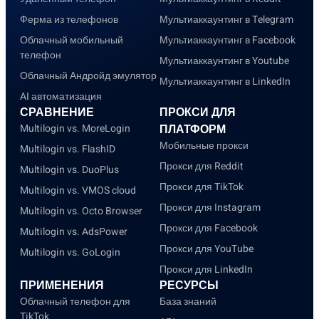
Ферма из телефонов
Мультиаккаунтинг в Telegram
Облачный мобильный
Мультиаккаунтинг в Facebook
телефон
Мультиаккаунтинг в Youtube
Облачный Андройд эмулятор
Мультиаккаунтинг в LinkedIn
AI автоматизация
СРАВНЕНИЕ
ПРОКСИ ДЛЯ
Multilogin vs. MoreLogin
ПЛАТФОРМ
Мобильные прокси
Multilogin vs. FlashID
Прокси для Reddit
Multilogin vs. DuoPlus
Прокси для TikTok
Multilogin vs. VMOS cloud
Прокси для Instagram
Multilogin vs. Octo Browser
Прокси для Facebook
Multilogin vs. AdsPower
Прокси для YouTube
Multilogin vs. GoLogin
Прокси для LinkedIn
ПРИМЕНЕНИЯ
РЕСУРСЫ
Облачный телефон для
База знаний
TikTok