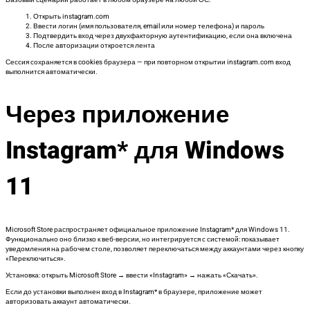
Открыть instagram.com
Ввести логин (имя пользователя, email или номер телефона) и пароль
Подтвердить вход через двухфакторную аутентификацию, если она включена
После авторизации откроется лента
Сессия сохраняется в cookies браузера — при повторном открытии instagram.com вход
выполнится автоматически.
Через приложение
Instagram* для Windows
11
Microsoft Store распространяет официальное приложение Instagram* для Windows 11.
Функционально оно близко к веб-версии, но интегрируется с системой: показывает
уведомления на рабочем столе, позволяет переключаться между аккаунтами через кнопку
«Переключиться».
Установка: открыть Microsoft Store → ввести «Instagram» → нажать «Скачать».
Если до установки выполнен вход в Instagram* в браузере, приложение может
авторизовать аккаунт автоматически.