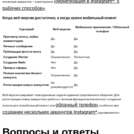
«Монетизация в Instagram*: 5
несколько аккаунтов — в материале
рабочих способов»
.
Когда веб-версии достаточно, а когда нужен мобильный клиент
Мобильное приложение / Облачный
Сценарий
Веб-версия
телефон
Просмотр ленты, лайки,
Да
Да
комментарии
Личные сообщения
Да
Да
Публикация фото в ленту
Да
Да
Создание Stories
Ограниченно
Полностью
Создание Reels
Нет
Да
Прямые эфиры
Нет
Да
Полная аналитика бизнес-
Ограниченно
Да
аккаунта
Не
Регистрация новых аккаунтов
Да
рекомендуется
Веб-версия закрывает повседневные задачи администрирования и общения. Для
регистрации новых аккаунтов и работы с полным функционалом контент-создания
облачный телефон
используется мобильный клиент или
, особенно при
создании нескольких аккаунтов Instagram*
одновременно.
Вопросы и ответы