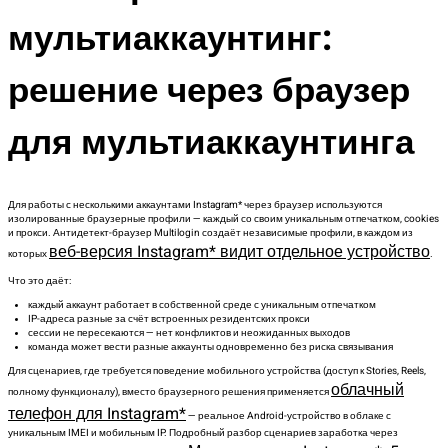
мультиаккаунтинг:
решение через браузер
для мультиаккаунтинга
Для работы с несколькими аккаунтами Instagram* через браузер используются
изолированные браузерные профили — каждый со своим уникальным отпечатком, cookies
и прокси. Антидетект-браузер Multilogin создаёт независимые профили, в каждом из
веб-версия Instagram* видит отдельное устройство
которых
.
Что это даёт:
каждый аккаунт работает в собственной среде с уникальным отпечатком
IP-адреса разные за счёт встроенных резидентских прокси
сессии не пересекаются — нет конфликтов и неожиданных выходов
команда может вести разные аккаунты одновременно без риска связывания
Для сценариев, где требуется поведение мобильного устройства (доступ к Stories, Reels,
облачный
полному функционалу), вместо браузерного решения применяется
телефон для Instagram*
— реальное Android-устройство в облаке с
уникальным IMEI и мобильным IP. Подробный разбор сценариев заработка через