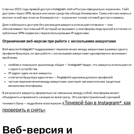
С весны 2022 года прямой доступ к instagram.com в России официально ограничен. Сайт
доступен через VPN, прокси или иные средства обхода блокировок. Сама учётная запись и
контент в ней при этом не блокируются — ограничен только сетевой доступ к сервису.
Для стабильного доступа без рисков для аккаунта используются прокси — они
обеспечивают постоянный IP, который не вызывает у платформы подозрений в отличие от
публичных VPN-сервисов с переиспользуемыми IP-адресами.
Ограничения веб-версии при работе с несколькими аккаунтами
Веб-версия Instagram* поддерживает переключение между аккаунтами в рамках одного
профиля браузера, но при работе с несколькими аккаунтами одновременно возникают
проблемы:
cookies и локальное хранилище общие — Instagram* видит, что аккаунты используются
с одного устройства
IP-адрес один на все аккаунты
отпечаток браузера идентичен — fingerprint одинаков для всех профилей
частые переключения между аккаунтами триггерят автоматические защитные
механизмы платформы
В результате аккаунты, формально не связанные между собой, платформа может
объединить и применить санкции ко всем сразу. Это распространённый сценарий
«Теневой бан в Instagram*: как
теневого бана — подробнее в материале
проверить и снять»
.
Веб-версия и