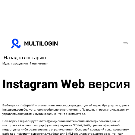
Назад к глоссарию
Мультиаккаунтинг
4 мин чтения
Instagram Web версия
Веб-версия Instagram* — это вариант мессенджера, доступный через браузер по адресу
instagram.com без установки мобильного приложения. Позволяет просматривать ленту,
управлять аккаунтом и публиковать контент с компьютера.
Веб-версия зеркалирует часть функциональности мобильного приложения, но не
повторяет её полностью: ряд функций (создание Stories, Reels, прямые эфиры) либо
недоступны, либо реализованы с ограничениями. Основной сценарий использования —
работа с Instagram* с десктопа, удобная для SMM-специалистов, авторов контента и