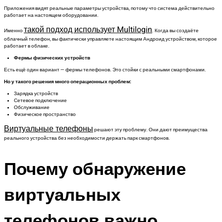
Приложения видят реальные параметры устройства, потому что система действительно
работает на настоящем оборудовании.
такой подход использует Multilogin
Именно
. Когда вы создаёте
облачный телефон, вы фактически управляете настоящим Андроид устройством, которое
работает в облаке.
Фермы физических устройств
Есть ещё один вариант — фермы телефонов. Это стойки с реальными смартфонами.
Но у такого решения много операционных проблем:
Зарядка устройств
Сетевое подключение
Обслуживание
Физическое пространство
Виртуальные телефоны
решают эту проблему. Они дают преимущества
реального устройства без необходимости держать парк смартфонов.
Почему обнаружение
виртуальных
телефонов важно