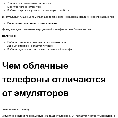
Управления аккаунтами продавцов
Мониторинга конкурентов
Работы на разных региональных маркетплейсах
Виртуальный Андроид помогает централизованно разворачивать множество аккаунтов.
Разделение аккаунтов и приватность
Даже для одного человека виртуальный телефон может быть полезен.
Например:
Рабочие приложения можно держать отдельно
Личный смартфон остаётся личным
Рабочие данные не попадают на основной телефон
Чем облачные
телефоны отличаются
от эмуляторов
Это ключевая разница.
Эмулятор создаёт программную имитацию телефона. Он пытается повторить поведение