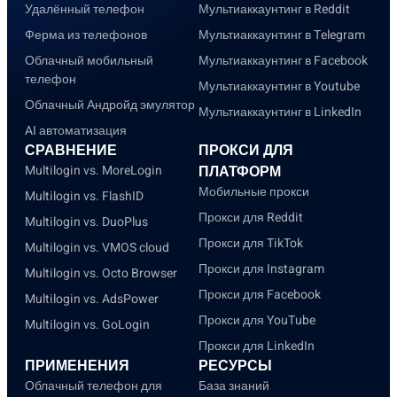
Удалённый телефон
Мультиаккаунтинг в Reddit
Ферма из телефонов
Мультиаккаунтинг в Telegram
Облачный мобильный
Мультиаккаунтинг в Facebook
телефон
Мультиаккаунтинг в Youtube
Облачный Андройд эмулятор
Мультиаккаунтинг в LinkedIn
AI автоматизация
СРАВНЕНИЕ
ПРОКСИ ДЛЯ
Multilogin vs. MoreLogin
ПЛАТФОРМ
Мобильные прокси
Multilogin vs. FlashID
Прокси для Reddit
Multilogin vs. DuoPlus
Прокси для TikTok
Multilogin vs. VMOS cloud
Прокси для Instagram
Multilogin vs. Octo Browser
Прокси для Facebook
Multilogin vs. AdsPower
Прокси для YouTube
Multilogin vs. GoLogin
Прокси для LinkedIn
ПРИМЕНЕНИЯ
РЕСУРСЫ
Облачный телефон для
База знаний