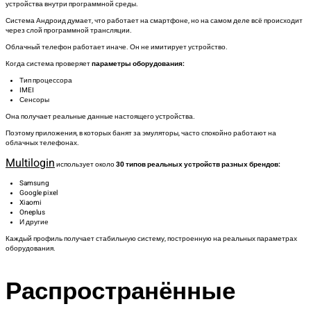
устройства внутри программной среды.
Система Андроид думает, что работает на смартфоне, но на самом деле всё происходит
через слой программной трансляции.
Облачный телефон работает иначе. Он не имитирует устройство.
Когда система проверяет
параметры оборудования:
Тип процессора
IMEI
Сенсоры
Она получает реальные данные настоящего устройства.
Поэтому приложения, в которых банят за эмуляторы, часто спокойно работают на
облачных телефонах.
Multilogin
использует около
30 типов реальных устройств разных брендов:
Samsung
Google pixel
Xiaomi
Oneplus
И другие
Каждый профиль получает стабильную систему, построенную на реальных параметрах
оборудования.
Распространённые