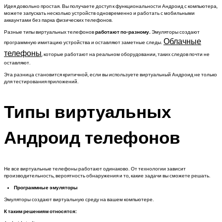
Идея довольно простая. Вы получаете доступ к функциональности Андроид с компьютера,
можете запускать несколько устройств одновременно и работать с мобильными
аккаунтами без парка физических телефонов.
Разные типы виртуальных телефонов
работают по-разному.
Эмуляторы создают
Облачные
программную имитацию устройства и оставляют заметные следы.
телефоны
, которые работают на реальном оборудовании, таких следов почти не
оставляют.
Эта разница становится критичной, если вы используете виртуальный Андроид не только
для тестирования приложений.
Типы виртуальных
Андроид телефонов
Не все виртуальные телефоны работают одинаково. От технологии зависит
производительность, вероятность обнаружения и то, какие задачи вы сможете решать.
Программные эмуляторы
Эмуляторы создают виртуальную среду на вашем компьютере.
К таким решениям относятся: