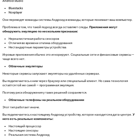
Android studio
Bluestacks
Noxplayer
Они переводят команды системы Андроид в команды, которые понимает ваш компьютер.
Проблема в том, что такой подход всегда оставляет следы.
Приложения могут
обнаружить эмуляцию по нескольким признакам:
Нереалистичная работа сенсоров
Отличия во времени отклика оборудования
Нестандартные параметры устройства
Игровые приложения обычно это игнорируют. Социальные сети и финансовые сервисы —
чаще всего нет.
Облачные эмуляторы
Некоторые сервисы запускают эмуляторы на удалённых серверах.
Вы подключаетесь к ним через браузер или специальный клиент. Но сама технология
остаётся той же самой — программная эмуляция.
Поэтому риск обнаружения у таких решений сохраняется.
Облачные телефоны на реальном оборудовании
Этот тип работает иначе.
Вы подключаетесь к настоящему Андроид устройству, которое находится в дата-центре.
У
него есть реальные компоненты:
Настоящий процессор
Настоящие сенсоры
Реальная система Андроид