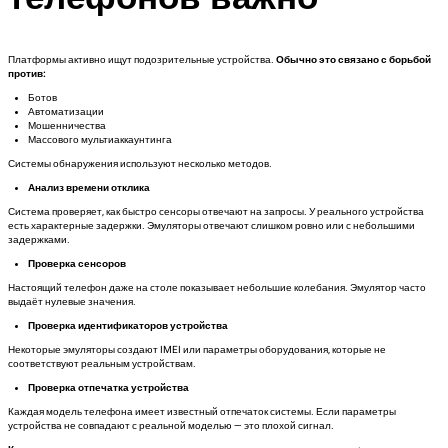
Платформы активно ищут подозрительные устройства.
Обычно это связано с борьбой
против:
Ботов
Автоматизации
Мошенничества
Массового мультиаккаунтинга
Системы обнаружения используют несколько методов.
Анализ времени отклика
Система проверяет, как быстро сенсоры отвечают на запросы. У реального устройства
есть характерные задержки. Эмуляторы отвечают слишком ровно или с небольшими
задержками.
Проверка сенсоров
Настоящий телефон даже на столе показывает небольшие колебания. Эмулятор часто
выдаёт нулевые значения.
Проверка идентификаторов устройства
Некоторые эмуляторы создают IMEI или параметры оборудования, которые не
соответствуют реальным устройствам.
Проверка отпечатка устройства
Каждая модель телефона имеет известный отпечаток системы. Если параметры
устройства не совпадают с реальной моделью — это плохой сигнал.