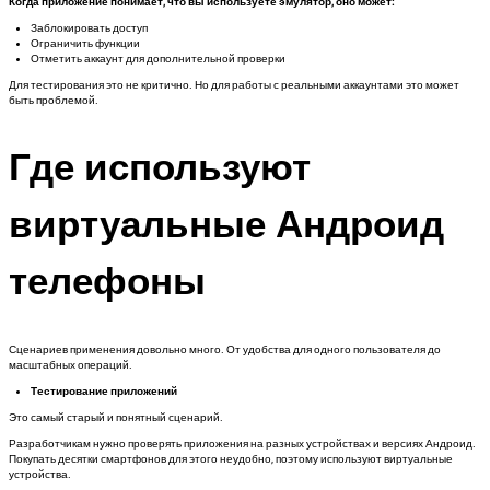
Когда приложение понимает, что вы используете эмулятор, оно может:
Заблокировать доступ
Ограничить функции
Отметить аккаунт для дополнительной проверки
Для тестирования это не критично. Но для работы с реальными аккаунтами это может
быть проблемой.
Где используют
виртуальные Андроид
телефоны
Сценариев применения довольно много. От удобства для одного пользователя до
масштабных операций.
Тестирование приложений
Это самый старый и понятный сценарий.
Разработчикам нужно проверять приложения на разных устройствах и версиях Андроид.
Покупать десятки смартфонов для этого неудобно, поэтому используют виртуальные
устройства.