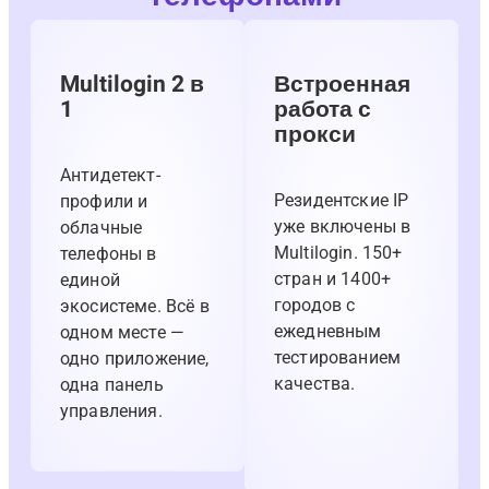
Multilogin 2 в
Встроенная
1
работа с
прокси
Антидетект-
Резидентские IP
профили и
уже включены в
облачные
Multilogin. 150+
телефоны в
стран и 1400+
единой
городов с
экосистеме. Всё в
ежедневным
одном месте —
тестированием
одно приложение,
качества.
одна панель
управления.