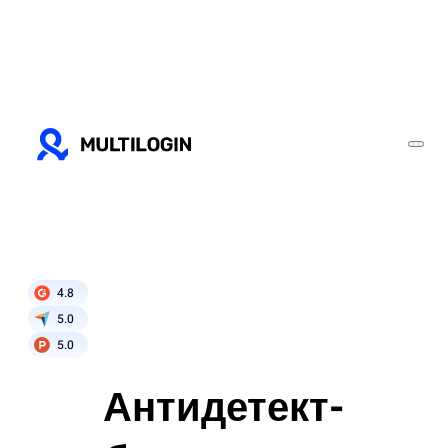
4.8
5.0
5.0
Антидетект-