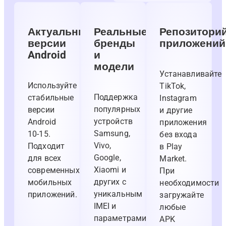
Актуальные
Реальные
Репозитори
версии
бренды
приложений
Android
и
модели
Устанавливайте
Используйте
TikTok,
Поддержка
стабильные
Instagram
популярных
версии
и другие
устройств
Android
приложения
Samsung,
10-15.
без входа
Vivo,
Подходит
в Play
Google,
для всех
Market.
Xiaomi и
современных
При
других с
мобильных
необходимости
уникальным
приложений.
загружайте
IMEI и
любые
параметрами.
APK