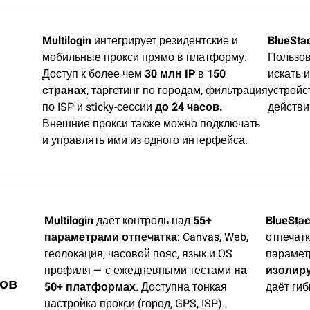
Multilogin
интегрирует резидентские и
BlueSta
мобильные прокси прямо в платформу.
Пользов
Доступ к более чем
30 млн IP
в
150
искать 
странах
, таргетинг по городам, фильтрация
устройс
по ISP и sticky-сессии
до 24 часов.
действи
Внешние прокси также можно подключать
и управлять ими из одного интерфейса.
Multilogin
даёт контроль над
55+
BlueSta
параметрами отпечатка
: Canvas, Web,
отпечат
геолокация, часовой пояс, язык и OS
парамет
профиля — с ежедневными тестами
на
изолир
ров
50+ платформах
. Доступна тонкая
даёт гиб
настройка прокси (город, GPS, ISP).