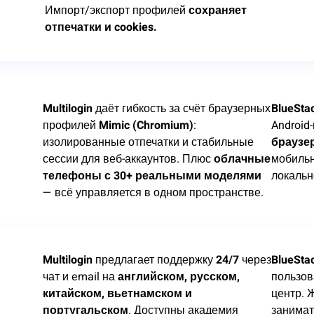
Импорт/экспорт профилей
сохраняет
отпечатки и cookies.
Multilogin
даёт гибкость за счёт браузерных
BlueSta
профилей
Mimic (Chromium)
:
Android
изолированные отпечатки и стабильные
браузе
сессии для веб-аккаунтов. Плюс
облачные
мобильн
телефоны с 30+ реальными моделями
локальн
— всё управляется в одном пространстве.
Multilogin
предлагает поддержку
24/7
через
BlueSta
чат и email на
английском, русском,
пользов
китайском, вьетнамском и
центр. 
португальском
. Доступны академия
занимат