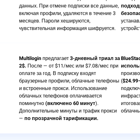
данных. При отмене подписки все данные,
подход
включая профили, удаляются в течение 3
безопа
месяцев. Пароли хешируются,
устанав
чувствительная информация шифруется.
устройс
Multilogin
предлагает
3-дневный триал за
BlueSta
2$.
После — от $11/мес или $7.08/мес при
исполь
оплате за год. В подписку входят
произво
браузерные профили, облачные телефоны
(
$24.99
и встроенные прокси. Использование
подключ
облачных телефонов оплачивается
инфраст
поминутно
(включено 60 минут
).
итогова
Дополнительные минуты и трафик прокси
облачн
—
по прозрачной тарификации.