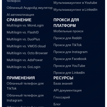
телефон
Мультиаккаунтинг в Youtube
Облачный Андройд эмулятор
Мультиаккаунтинг в LinkedIn
AI автоматизация
СРАВНЕНИЕ
ПРОКСИ ДЛЯ
Multilogin vs. MoreLogin
ПЛАТФОРМ
Мобильные прокси
Multilogin vs. FlashID
Прокси для Reddit
Multilogin vs. DuoPlus
Прокси для TikTok
Multilogin vs. VMOS cloud
Прокси для Instagram
Multilogin vs. Octo Browser
Прокси для Facebook
Multilogin vs. AdsPower
Прокси для YouTube
Multilogin vs. GoLogin
Прокси для LinkedIn
ПРИМЕНЕНИЯ
РЕСУРСЫ
Облачный телефон для
База знаний
TikTok
API документация
Облачный телефон для
Глоссарий
Instagram
Блог