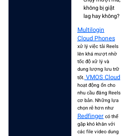
không bị giật
lag hay không?
Multilogin
Cloud Phones
xử lý việc tải Reels
lên khá mượt nhờ
tốc độ xử lý và
dung lượng lưu trữ
VMOS Cloud
tốt.
hoạt động ổn cho
nhu cầu đăng Reels
cơ bản. Những lựa
chọn rẻ hơn như
Redfinger
có thể
gặp khó khăn với
các file video dung