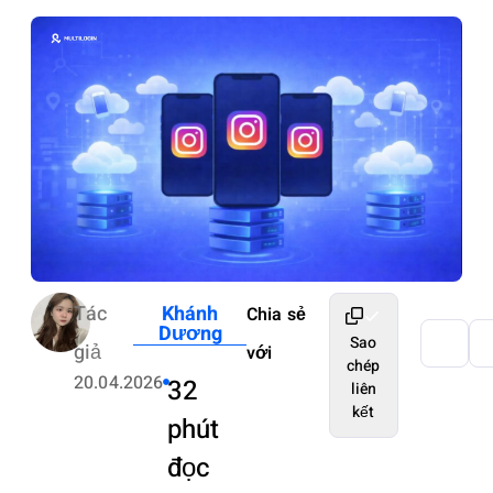
Tác
Khánh
Chia sẻ
Dương
Sao
giả
với
chép
20.04.2026
32
liên
kết
phút
đọc