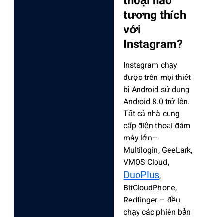
thoại nào
tương thích
với
Instagram?
Instagram chạy
được trên mọi thiết
bị Android sử dụng
Android 8.0 trở lên.
Tất cả nhà cung
cấp điện thoại đám
mây lớn—
Multilogin, GeeLark,
VMOS Cloud,
DuoPlus
,
BitCloudPhone,
Redfinger – đều
chạy các phiên bản