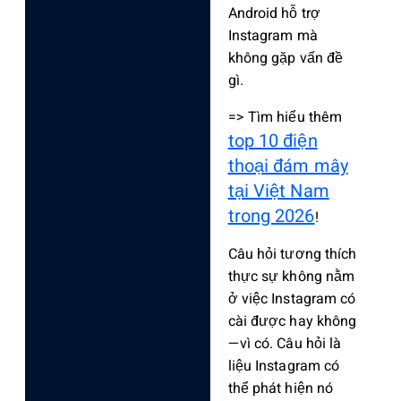
Android hỗ trợ
Instagram mà
không gặp vấn đề
gì.
=> Tìm hiểu thêm
top 10 điện
thoại đám mây
tại Việt Nam
trong 2026
!
Câu hỏi tương thích
thực sự không nằm
ở việc Instagram có
cài được hay không
—vì có. Câu hỏi là
liệu Instagram có
thể phát hiện nó