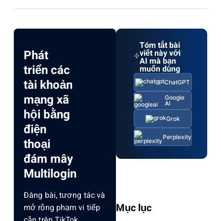
Tóm tắt bài
Phát
viết này với
AI mà bạn
triển các
muốn dùng
tài khoản
ChatGPT
mạng xã
Google
AI
hội bằng
Grok
điện
Perplexity
thoại
đám mây
Multilogin
Đăng bài, tương tác và
Mục lục
mở rộng phạm vi tiếp
cận trên TikTok,