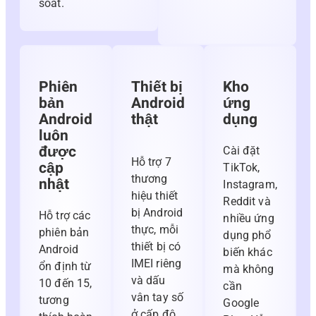
soát.
Phiên
Thiết bị
Kho
bản
Android
ứng
Android
thật
dụng
luôn
được
Cài đặt
Hỗ trợ 7
cập
TikTok,
thương
nhật
Instagram,
hiệu thiết
Reddit và
bị Android
Hỗ trợ các
nhiều ứng
thực, mỗi
phiên bản
dụng phổ
thiết bị có
Android
biến khác
IMEI riêng
ổn định từ
mà không
và dấu
10 đến 15,
cần
vân tay số
tương
Google
ở cấp độ