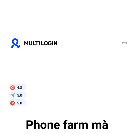
4.8
5.0
5.0
Phone farm mà