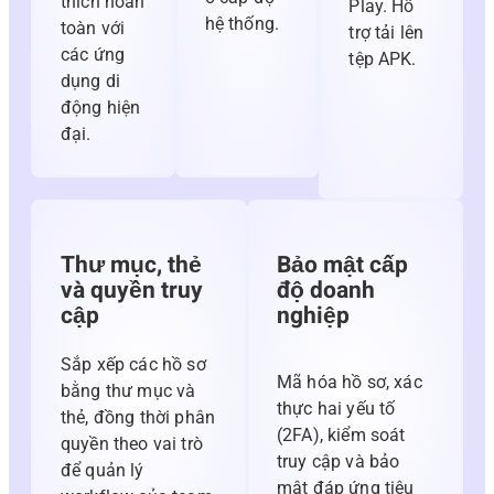
thích hoàn
Play. Hỗ
hệ thống.
toàn với
trợ tải lên
các ứng
tệp APK.
dụng di
động hiện
đại.
Thư mục, thẻ
Bảo mật cấp
và quyền truy
độ doanh
cập
nghiệp
Sắp xếp các hồ sơ
Mã hóa hồ sơ, xác
bằng thư mục và
thực hai yếu tố
thẻ, đồng thời phân
(2FA), kiểm soát
quyền theo vai trò
truy cập và bảo
để quản lý
mật đáp ứng tiêu