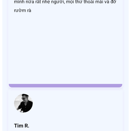
mình nữa rất nhẹ người, mọi thứ thoải mái và đỡ
rườm rà
Tim R.