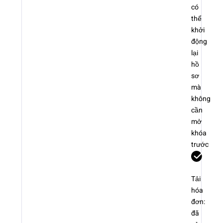
có
thể
khởi
động
lại
hồ
sơ
mà
không
cần
mở
khóa
trước
Tải
hóa
đơn:
đã