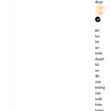
đoạn
SỬA
LỖI
Bộ
lọc
hồ
sơ
trình
duyệt:
hồ
sơ
đã
xóa
không
còn
xuất
hiện
trong