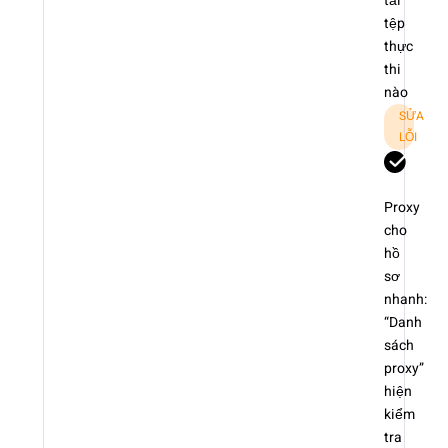
tải
tệp
thực
thi
nào
SỬA
LỖI
Proxy
cho
hồ
sơ
nhanh:
“Danh
sách
proxy”
hiện
kiểm
tra