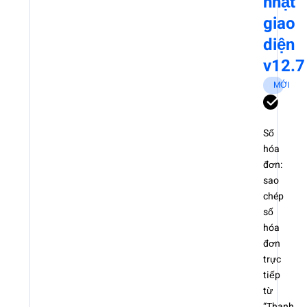
nhật
giao
diện
v12.7
MỚI
Số
hóa
đơn:
sao
chép
số
hóa
đơn
trực
tiếp
từ
“Thanh