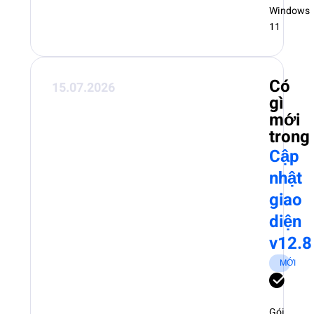
Windows
11
Có
15.07.2026
gì
mới
trong
Cập
nhật
giao
diện
v12.8
MỚI
Gói