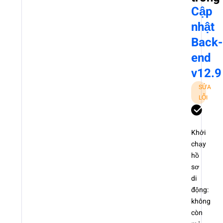
Cập
nhật
Back-
end
v12.9
SỬA
LỖI
Khởi
chạy
hồ
sơ
di
động:
không
còn