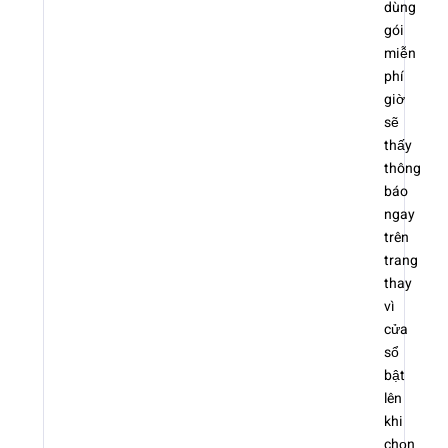
dùng
gói
miễn
phí
giờ
sẽ
thấy
thông
báo
ngay
trên
trang
thay
vì
cửa
sổ
bật
lên
khi
chọn