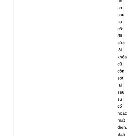
hồ
sơ
sau
sự
cố:
đã
sửa
lỗi
khóa
cũ
còn
sót
lại
sau
sự
cố
hoặc
mất
điện.
Bạn