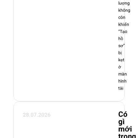
lượng
không
còn
khiến
“Tạo
hồ
sơ”
bị
kẹt
ở
màn
hình
tải
Có
28.07.2026
gì
mới
trong