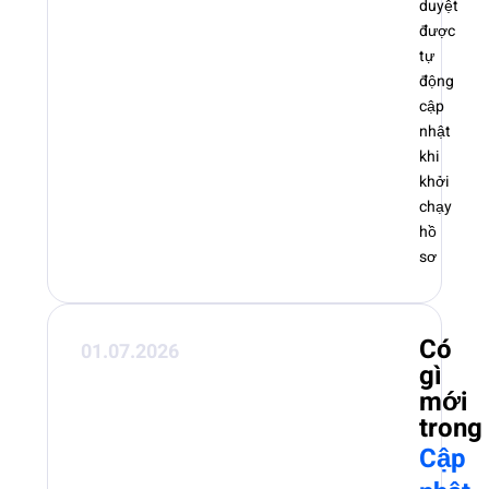
duyệt
được
tự
động
cập
nhật
khi
khởi
chạy
hồ
sơ
Có
01.07.2026
gì
mới
trong
Cập