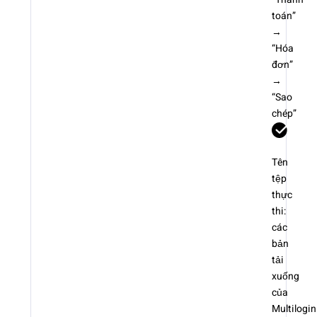
toán”
→
“Hóa
đơn”
→
“Sao
chép”
Tên
tệp
thực
thi:
các
bản
tải
xuống
của
Multilogin