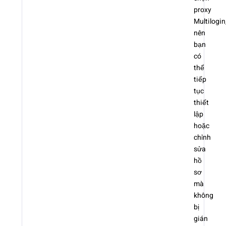
proxy
Multilogin
nên
bạn
có
thể
tiếp
tục
thiết
lập
hoặc
chỉnh
sửa
hồ
sơ
mà
không
bị
gián