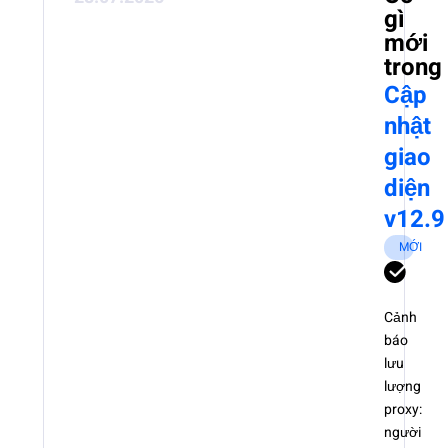
gì
mới
trong
Cập
nhật
giao
diện
v12.9
MỚI
Cảnh
báo
lưu
lượng
proxy:
người