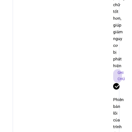
chữ
tốt
hơn,
giúp
giảm
nguy
cơ
bị
phát
hiện
GHI
CHÚ
Phiên
bản
lõi
của
trình