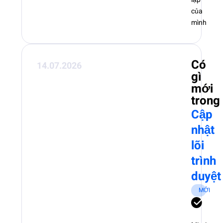
của
mình
Có
14.07.2026
gì
mới
trong
Cập
nhật
lõi
trình
duyệt
MỚI