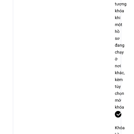
tượng
khóa
khi
một
hồ
sơ
đang
chạy
ở
nơi
khác,
kèm
tùy
chọn
mở
khóa
Khóa