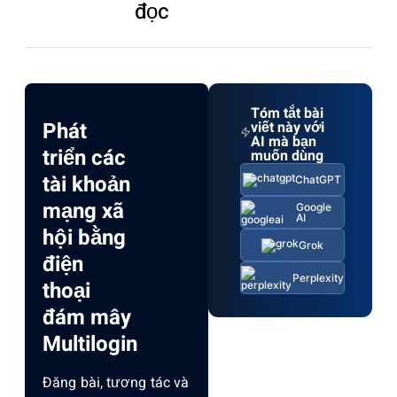
đọc
Tóm tắt bài
Phát
viết này với
AI mà bạn
triển các
muốn dùng
tài khoản
ChatGPT
mạng xã
Google
AI
hội bằng
Grok
điện
Perplexity
thoại
đám mây
Multilogin
Đăng bài, tương tác và