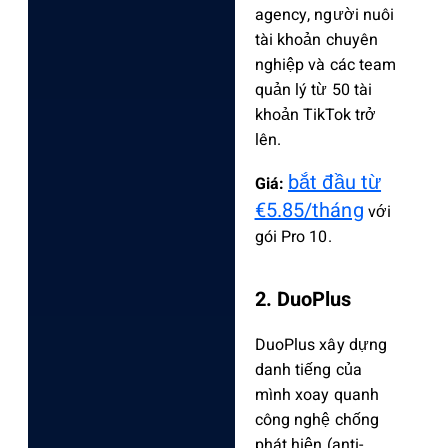
agency, người nuôi
tài khoản chuyên
nghiệp và các team
quản lý từ 50 tài
khoản TikTok trở
lên.
bắt đầu từ
Giá:
€5.85/tháng
với
gói Pro 10.
2. DuoPlus
DuoPlus xây dựng
danh tiếng của
mình xoay quanh
công nghệ chống
phát hiện (anti-