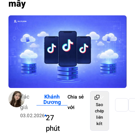
mây
Tác
Khánh
Chia sẻ
Dương
Sao
giả
với
chép
03.02.2026
27
liên
kết
phút