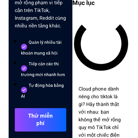
Mục lục
mở rộng phạm vi tiếp
cận trên TikTok,
Instagram, Reddit cùng
nhiều nền tảng khác.
Quản lý nhiều tài
khoản mạng xã hội
Tiếp cận các thị
trường mới nhanh hơn
Tự động hóa bằng
Cloud phone dành
riêng cho tiktok là
AI
gì? Hãy thành thật
với nhau: bạn
Thử miễn
không thể mở rộng
phí
quy mô TikTok chỉ
với một chiếc điện