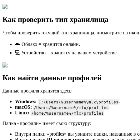
Как проверить тип хранилища
Чтобы проверить текущий тип хранилища, посмотрите на икон
☁️ Облако = хранится онлайн.
💻 Устройство = хранится на вашем устройстве.
Как найти данные профилей
Данные профиля хранятся здесь:
Windows:
.
C:\Users\%username%\mlx\profiles
macOS:
.
/Users/%username%/mlx/profiles
Linux:
.
/home/%username%/mlx/profiles
Папка «профили» имеет свою структуру:
Внутри папки «profiles» вы увидите папки, названные в 
Внутри папки
ID пользователя
вы увидите папки, назва