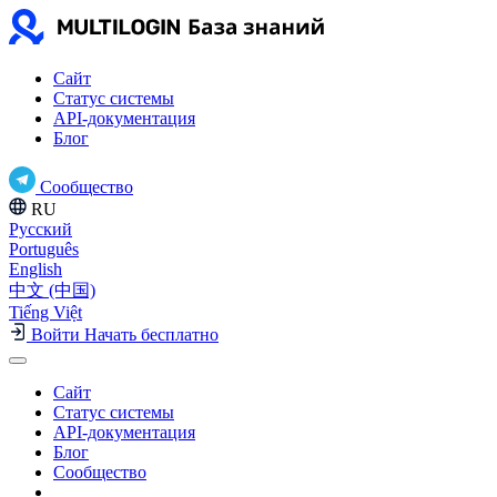
Сайт
Статус системы
API-документация
Блог
Сообщество
RU
Русский
Português
English
中文 (中国)
Tiếng Việt
Войти
Начать бесплатно
Сайт
Статус системы
API-документация
Блог
Сообщество