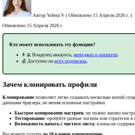
Автор
Yelena V
(
Обновлено
15 Апреля 2026 г. )
Обновлено
15 Апреля 2026 г.
Кто может использовать эту функцию?
👨‍💻 Владелец аккаунта,
менеджер и оператор
.
💰 Доступно на
всех подписках
.
Зачем клонировать профили
Клон
ирование
позволяет легко создавать несколько копий су
данными браузера, не меняя основные настройки.
Б
ыстрое копирование настроек
: не нужно заново настр
Тестирование
: пробуйте разные логины или стратегии в
Возможность начать с чистого листа
: клоны не содерж
Вы можете создать
до 10
клон
ов одновременно
.