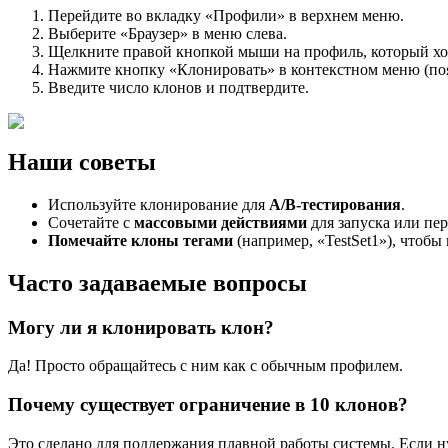
Перейдите во вкладку «Профили» в верхнем меню.
Выберите «Браузер» в меню слева.
Щелкните правой кнопкой мыши на профиль, который хот
Нажмите кнопку «Клонировать» в контекстном меню (по
Введите число клонов и подтвердите.
Наши советы
Используйте клонирование для
A/B-тестирования
.
Сочетайте с
массовыми действиями
для запуска или пер
Помечайте
клон
ы тегами
(например, «TestSet1»), чтобы
Часто задаваемые вопросы
Могу ли я клонировать клон?
Да! Просто обращайтесь с ним как с обычным профилем.
Почему существует ограничение в 10 клонов?
Это сделано для поддержания плавной работы системы. Если н