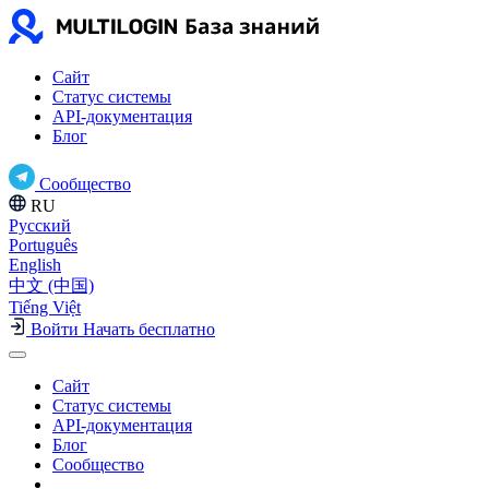
Сайт
Статус системы
API-документация
Блог
Сообщество
RU
Русский
Português
English
中文 (中国)
Tiếng Việt
Войти
Начать бесплатно
Сайт
Статус системы
API-документация
Блог
Сообщество